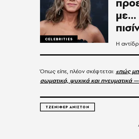
προε
με..
πισί
CELEBRITIES
Η αντίδ
Όπως είπε, πλέον σκέφτεται:
«πώς μπ
σωματικά, ψυχικά και πνευματικά 
ΤΖΕΝΙΦΕΡ ΑΝΙΣΤΟΝ