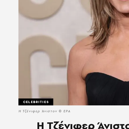
CELEBRITIES
Η Τζένιφερ Άνιστον © EPA
Η Τζένιφερ Άνιστο