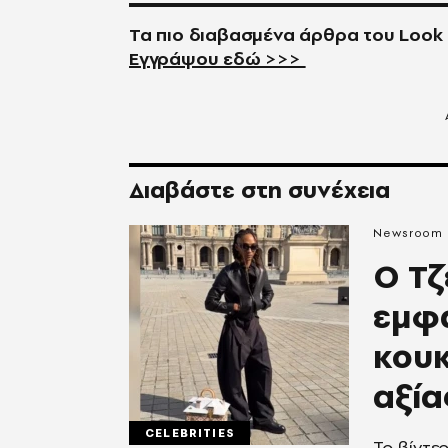
Τα πιο διαβασμένα άρθρα του
Look
Εγγράψου εδώ >>>
Διαβάστε στη συνέχεια
Newsroom
Ο Τζ
εμφα
κουκ
αξία
CELEBRITIES
Το βίντε