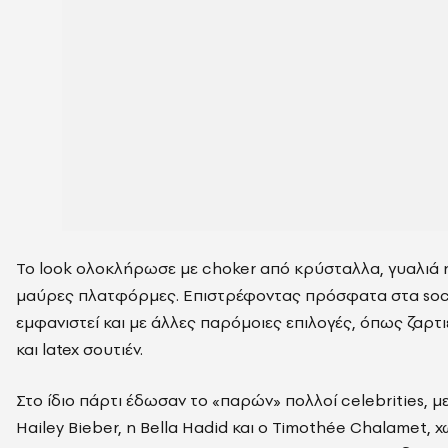
Το look ολοκλήρωσε με choker από κρύσταλλα, γυαλιά η
μαύρες πλατφόρμες. Επιστρέφοντας πρόσφατα στα socia
εμφανιστεί και με άλλες παρόμοιες επιλογές, όπως ζαρτι
και latex σουτιέν.
Στο ίδιο πάρτι έδωσαν το «παρών» πολλοί celebrities, μ
Hailey Bieber, η Bella Hadid και ο Timothée Chalamet, χω