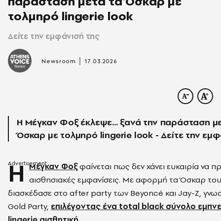
παράσταση μετά τα Όσκαρ με
τολμηρό lingerie look
Δείτε την εμφάνισή της
|
Newsroom
17.03.2026
Η Μέγκαν Φοξ έκλεψε... ξανά την παράσταση μ
Όσκαρ με τολμηρό lingerie look - Δείτε την εμ
Η
Μέγκαν Φοξ
φαίνεται πως δεν χάνει ευκαιρία να π
αισθησιακές εμφανίσεις. Με αφορμή τα Όσκαρ του
διασκέδασε στο after party των Beyoncé και Jay-Z, γν
Gold Party,
επιλέγοντας ένα total black σύνολο εμπν
lingerie αισθητική.