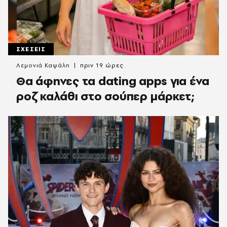
ΣΧΕΣΕΙΣ
Λεμονιά Καψάλη
πριν 19 ώρες
Θα άφηνες τα dating apps για ένα
ροζ καλάθι στο σούπερ μάρκετ;