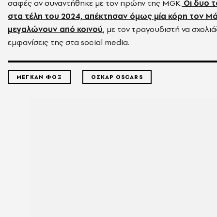
σαφές αν συναντήθηκε με τον πρώην της MGK.
Οι δυο 
στα τέλη του 2024, απέκτησαν όμως μία κόρη τον Μά
μεγαλώνουν από κοινού
, με τον τραγουδιστή να σχολιάζ
εμφανίσεις της στα social media.
ΜΕΓΚΑΝ ΦΟΞ
ΟΣΚΑΡ OSCARS