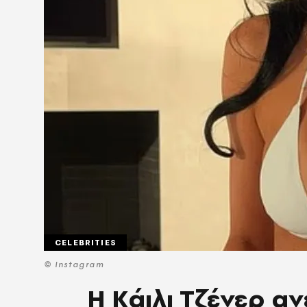
CELEBRITIES
© Instagram
Η Κάιλι Τζένερ α