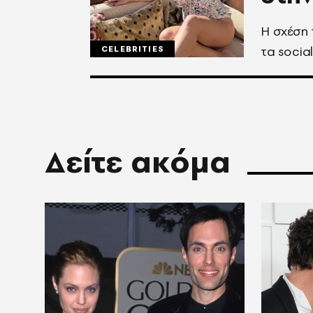
Η σχέση 
τα socia
CELEBRITIES
Δείτε ακόμα