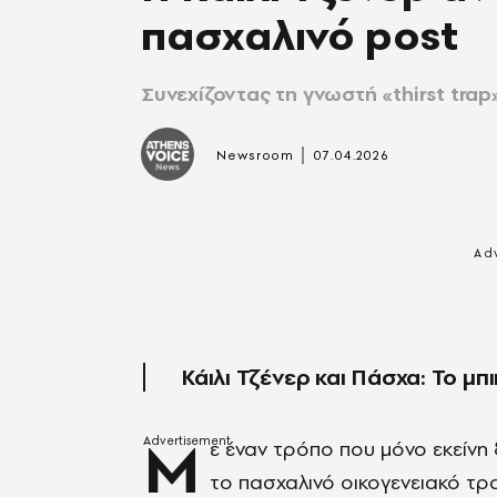
πασχαλινό post
Συνεχίζοντας τη γνωστή «thirst trap»
|
Newsroom
07.04.2026
Κάιλι Τζένερ και Πάσχα: Το μπ
Μ
ε έναν τρόπο που μόνο εκείνη 
το πασχαλινό οικογενειακό τραπ