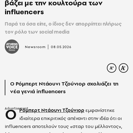
βάζει με την κουλτούρα των
influencers
Παρά τα όσα είπε, ο ίδιος δεν απορρίπτει πλήρως
τον ρόλο των social media
|
Newsroom
08.05.2026
Ο Ρόμπερτ Ντάουνι Τζούνιορ σχολιάζει τη
νέα γενιά influencers
Ο
Ρόμπερτ Ντάουνι Τζούνιορ
εμφανίστηκε
ιδιαίτερα επικριτικός απέναντι στην ιδέα ότι οι
influencers αποτελούν τους «σταρ του μέλλοντος»,