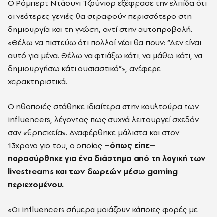
Ο Ρόμπερτ Ντάουνι Τζούνιορ εξέφρασε την ελπίδα ότι
οι νεότερες γενιές θα στραφούν περισσότερο στη
δημιουργία και τη γνώση, αντί στην αυτοπροβολή.
«Θέλω να πιστεύω ότι πολλοί νέοι θα πουν: “Δεν είναι
αυτό για μένα. Θέλω να φτιάξω κάτι, να μάθω κάτι, να
δημιουργήσω κάτι ουσιαστικό”», ανέφερε
χαρακτηριστικά.
Ο ηθοποιός στάθηκε ιδιαίτερα στην κουλτούρα των
influencers, λέγοντας πως συχνά λειτουργεί σχεδόν
σαν «θρησκεία». Αναφέρθηκε μάλιστα και στον
13χρονο γιο του, ο οποίος
–όπως είπε–
παρασύρθηκε για ένα διάστημα από τη λογική των
livestreams και των δωρεών μέσω gaming
περιεχομένου.
«Οι influencers σήμερα μοιάζουν κάποιες φορές με