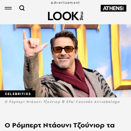
CELEBRITIES
O Ρόμπερτ Ντάουνι Τζούνιορ © EPA/ Facundo Arrizabalaga
Ο Ρόμπερτ Ντάουνι Τζούνιορ τα