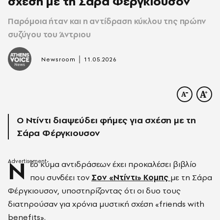
σχέση με τη Σάρα Φέργκιουσον
Παρόμοια ήταν και η αντίδραση κύκλου της πρώην
συζύγου του Άντριου
|
Newsroom
11.05.2026
Ο Ντίντι διαψεύδει φήμες για σχέση με τη
Σάρα Φέργκιουσον
Ν
έο κύμα αντιδράσεων έχει προκαλέσει βιβλίο
που συνδέει τον
Σον «Ντίντι» Κομπς
με τη
Σάρα
Φέργκιουσον
, υποστηρίζοντας ότι οι δυο τους
διατηρούσαν για χρόνια μυστική σχέση «friends with
benefits».