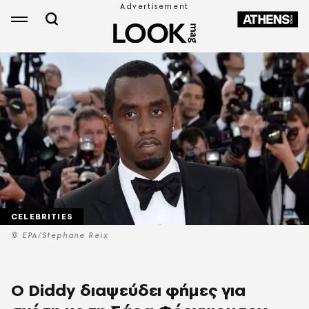
CELEBRITIES
© EPA/Stephane Reix
Ο Diddy διαψεύδει φήμες για