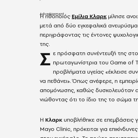
Η ηθοποιός
Εμίλια Κλαρκ
μίλησε ανο
μετά από δύο εγκεφαλικά ανευρύσματ
περιγράφοντας τις έντονες ψυχολογικ
της.
Σ
ε πρόσφατη συνέντευξή της στο
πρωταγωνίστρια του Game of T
προβλήματα υγείας «έκλεισε συνα
να πεθάνει». Όπως ανέφερε, η εμπειρ
απομόνωσης, καθώς δυσκολευόταν ακό
νιώθοντας ότι το ίδιο της το σώμα τη
Η
Κλαρκ
υποβλήθηκε σε επεμβάσεις γ
Mayo Clinic, πρόκειται για επικίνδυ