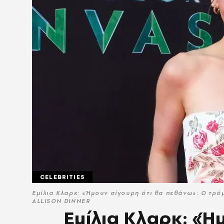
CELEBRITIES
Εμίλια Κλαρκ: «Ήμουν σίγουρη ότι θα πεθάνω»: Ο τρ
ALLISON DINNER
Εμίλια Κλαρκ: «Ή