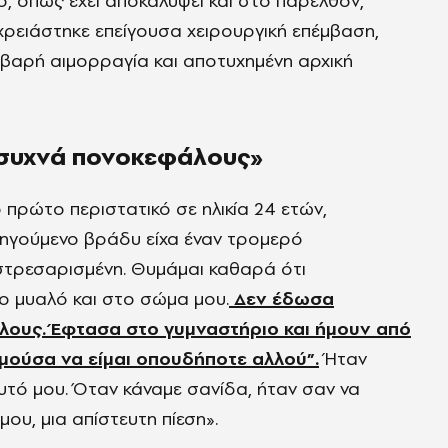
, όπως έχει αποκαλύψει και στο παρελθόν,
χρειάστηκε επείγουσα χειρουργική επέμβαση,
βαρή αιμορραγία και αποτυχημένη αρχική
 συχνά πονοκεφάλους»
πρώτο περιστατικό σε ηλικία 24 ετών,
οηγούμενο βράδυ είχα έναν τρομερό
στρεσαρισμένη. Θυμάμαι καθαρά ότι
ο μυαλό και στο σώμα μου.
Δεν έδωσα
άλους. Έφτασα στο γυμναστήριο και ήμουν από
ιμούσα να είμαι οπουδήποτε αλλού”.
Ήταν
αυτό μου. Όταν κάναμε σανίδα, ήταν σαν να
ου, μια απίστευτη πίεση».