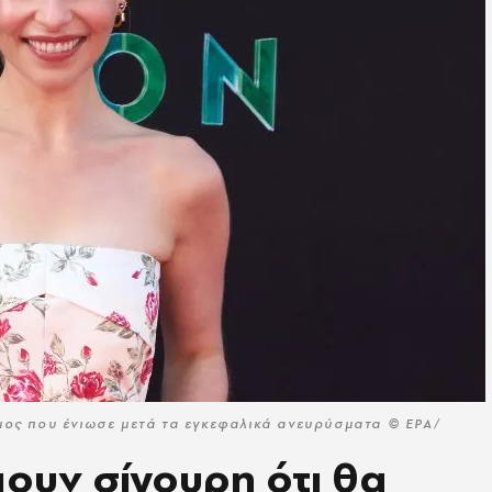
όμος που ένιωσε μετά τα εγκεφαλικά ανευρύσματα © EPA/
μουν σίγουρη ότι θα