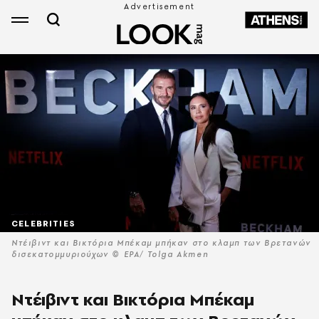
CELEBRITIES
Ντέιβιντ και Βικτόρια Μπέκαμ μπήκαν στο κλαμπ των Βρετανών
δισεκατομμυριούχων © EPA/ Tolga Akmen
Ντέιβιντ και Βικτόρια Μπέκαμ