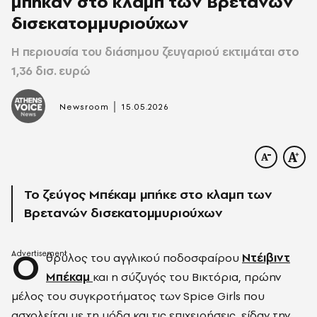
μπήκαν στο κλαμπ των Βρετανών
δισεκατομμυριούχων
Η περιουσία του διάσημου ζευγαριού εκτιμάται στο
1,36 δισ. ευρώ
|
Newsroom
15.05.2026
Το ζεύγος Μπέκαμ μπήκε στο κλαμπ των
Βρετανών δισεκατομμυριούχων
Ο
θρύλος του αγγλικού ποδοσφαίρου
Ντέιβιντ
Μπέκαμ
και η σύζυγός του Βικτόρια, πρώην
μέλος του συγκροτήματος των Spice Girls που
ασχολείται με τη μόδα και τις επιχειρήσεις, είδαν την