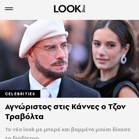
CELEBRITIES
Αγνώριστος στις Κάννες o Τζον
Τραβόλτα
Το νέο look με μπερέ και βαμμένο μούσι δίχασε
το διαδίκτυο