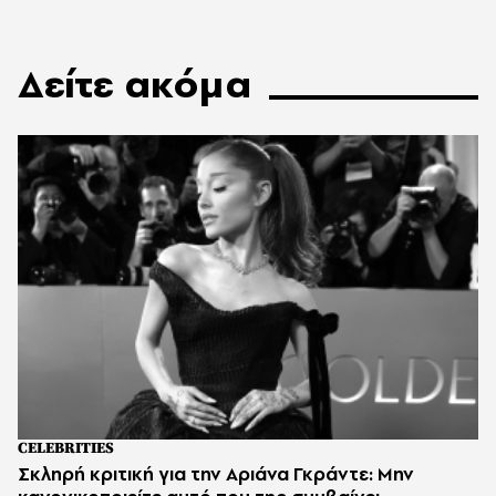
Δείτε ακόμα
CELEBRITIES
Σκληρή κριτική για την Αριάνα Γκράντε: Μην