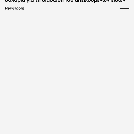
δολάρια για τη διάσωση 100 απειλούμενων ειδών
Newsroom