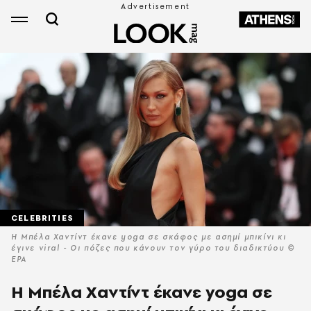
CELEBRITIES
Η Μπέλα Χαντίντ έκανε yoga σε σκάφος με ασημί μπικίνι κι
έγινε viral - Οι πόζες που κάνουν τον γύρο του διαδικτύου ©
EPA
Η Μπέλα Χαντίντ έκανε yoga σε