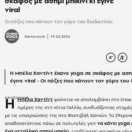
σκάφος με ασημί μπικίνι κι έγινε
viral
Οι πόζες που κάνουν τον γύρο του διαδικτύου
|
Newsroom
19.05.2026
Η Μπέλα Χαντίντ έκανε yoga σε σκάφος με ασημί
έγινε viral - Οι πόζες που κάνουν τον γύρο του
Η
Μπέλα Χαντίντ
φαίνεται να απολαμβάνει στο έπακ
ημέρες της στη νότια Γαλλία, συνδυάζοντας στιγμ
με τις υποχρεώσεις της στο Φεστιβάλ Καννών. Το 29χρον
απαθανατίστηκε πάνω σε πολυτελές γιοτ
να κάνει yog
ένα μεταλλικό ασημί μπικίνι
, τραβώντας για ακόμη μία