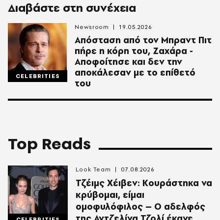
Διαβάστε στη συνέχεια
Newsroom
19.05.2026
Απόσταση από τον Μπραντ Πιτ
πήρε η κόρη του, Ζαχάρα -
Αποφοίτησε και δεν την
αποκάλεσαν με το επίθετό
CELEBRITIES
του
Top Reads
Look Team
07.08.2026
Τζέιμς Χέιβεν: Κουράστηκα να
κρύβομαι, είμαι
ομοφυλόφιλος – Ο αδελφός
της Αντζελίνα Τζολί έκανε
CELEBRITIES