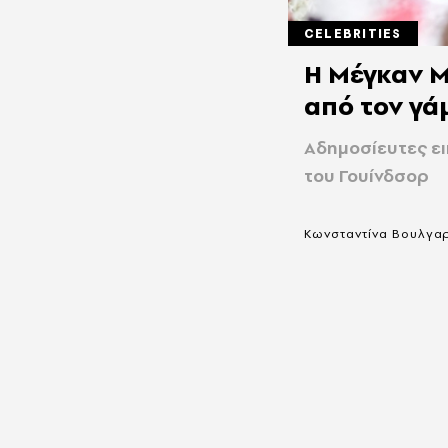
CELEBRITIES
Η Μέγκαν 
από τον γά
Αδημοσίευτες ει
του Γουίνδσορ
Κωνσταντίνα Βουλγα