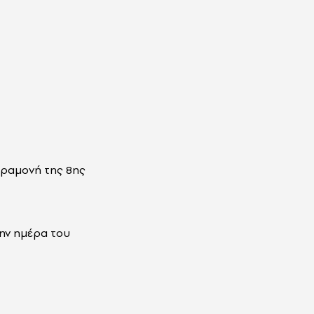
αραμονή της 8ης
ην ημέρα του