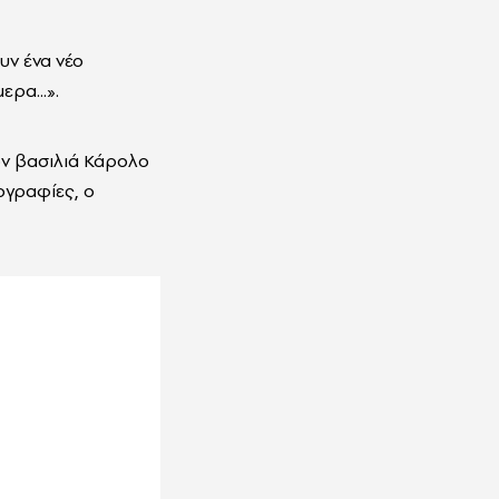
υν ένα νέο
ρα...».
ον βασιλιά Κάρολο
ογραφίες, ο