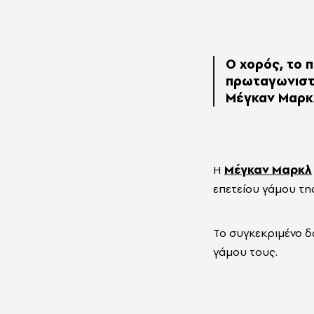
Ο χορός, το π
πρωταγωνιστ
Μέγκαν Μαρκ
Η
Μέγκαν Μαρκλ
επετείου γάμου της
Το συγκεκριμένο δ
γάμου τους.