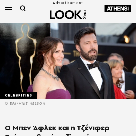
CELEBRITIES
© ΕΡΑ/MIKE NELSON
Ο Μπεν Άφλεκ και η Τζένιφερ