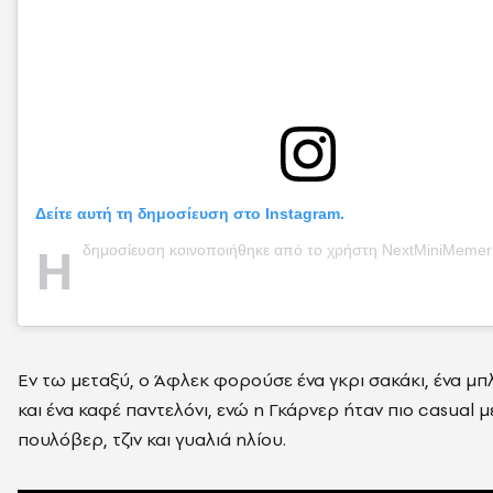
Δείτε αυτή τη δημοσίευση στο Instagram.
Η
δημοσίευση κοινοποιήθηκε από το χρήστη NextMiniMemer (@nex
Εν τω μεταξύ, ο Άφλεκ φορούσε ένα γκρι σακάκι, ένα μ
και ένα καφέ παντελόνι, ενώ η Γκάρνερ ήταν πιο casual μ
πουλόβερ, τζιν και γυαλιά ηλίου.