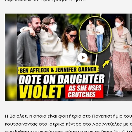
Η Βάιολετ, η οποία είναι φοιτήτρια στο Πανεπιστήμιο του
κουτσαίνοντας στο ιατρικό κέντρο στο Λος Άντζελες με 
των διάσημων γονιών της, σύμφωνα με το Page Six. Ο
Μ