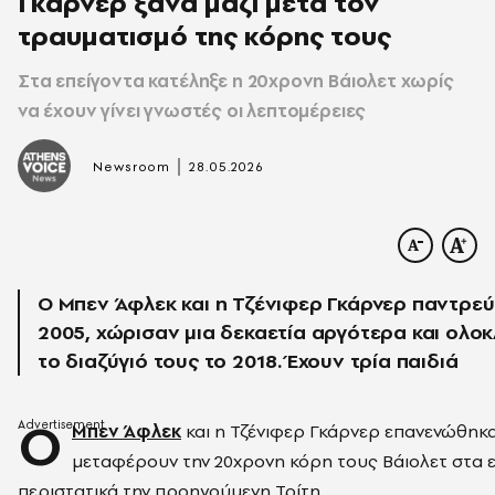
Γκάρνερ ξανά μαζί μετά τον
τραυματισμό της κόρης τους
Στα επείγοντα κατέληξε η 20χρονη Βάιολετ χωρίς
να έχουν γίνει γνωστές οι λεπτομέρειες
|
Newsroom
28.05.2026
Ο Μπεν Άφλεκ και η Τζένιφερ Γκάρνερ παντρεύ
2005, χώρισαν μια δεκαετία αργότερα και ολ
το διαζύγιό τους το 2018. Έχουν τρία παιδιά
Ο
Μπεν Άφλεκ
και η Τζένιφερ Γκάρνερ επανενώθηκα
μεταφέρουν την 20χρονη κόρη τους Βάιολετ στα 
περιστατικά την προηγούμενη Τρίτη.