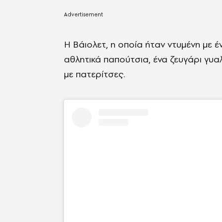
Η Βάιολετ, η οποία ήταν ντυμένη με 
αθλητικά παπούτσια, ένα ζευγάρι γυα
με πατερίτσες.