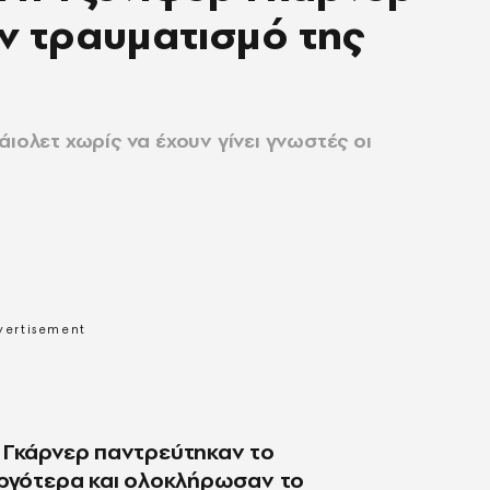
ον τραυματισμό της
άιολετ χωρίς να έχουν γίνει γνωστές οι
 Γκάρνερ παντρεύτηκαν το
αργότερα και ολοκλήρωσαν το