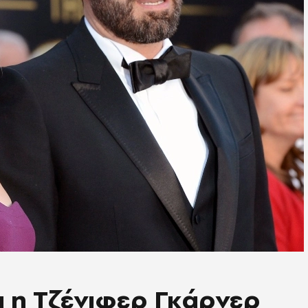
 η Τζένιφερ Γκάρνερ