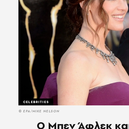
CELEBRITIES
© ΕΡΑ/MIKE NELSON
Ο Μπεν Άφλεκ και