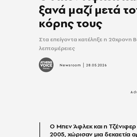
ξανά μαζί μετά τ
κόρης τους
Στα επείγοντα κατέληξε η 20χρονη Β
λεπτομέρειες
|
Newsroom
28.05.2026
Ο Μπεν Άφλεκ και η Τζένιφερ
2005, χώρισαν μια δεκαετία 