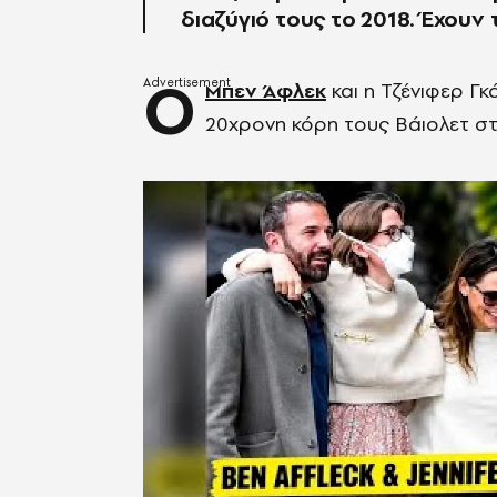
διαζύγιό τους το 2018. Έχουν 
Ο
Μπεν Άφλεκ
και η Τζένιφερ Γ
20χρονη κόρη τους Βάιολετ στ