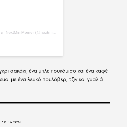
NextMiniMemer (@nextminimemer)
κρι σακάκι, ένα μπλε πουκάμισο και ένα καφέ
sual με ένα λευκό πουλόβερ, τζιν και γυαλιά
10.06.2026