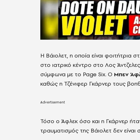
Η Βάιολετ, η οποία είναι φοιτήτρια σ
στο ιατρικό κέντρο στο Λος Άντζελες
σύμφωνα με το Page Six. Ο
Μπεν Άφ
καθώς η Τζένιφερ Γκάρνερ τους βοηθ
Τόσο ο Άφλεκ όσο και η Γκάρνερ ήταν
τραυματισμός της Βάιολετ δεν είναι