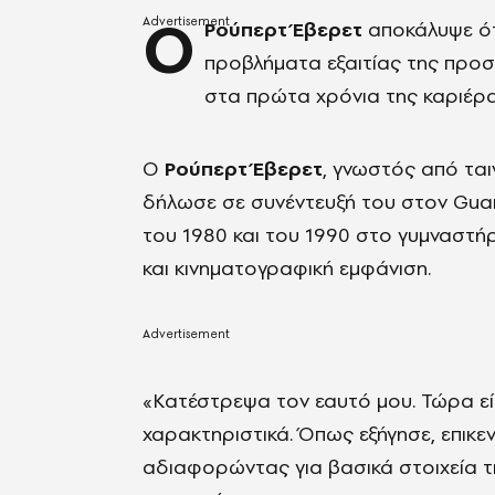
Ο
Ρούπερτ Έβερετ
αποκάλυψε ότ
προβλήματα εξαιτίας της προσ
στα πρώτα χρόνια της καριέρα
Ο
Ρούπερτ Έβερετ
, γνωστός από ται
δήλωσε σε συνέντευξή του στον Gua
του 1980 και του 1990 στο γυμναστή
και κινηματογραφική εμφάνιση.
«Κατέστρεψα τον εαυτό μου. Τώρα είμ
χαρακτηριστικά.
Όπως εξήγησε, επικε
αδιαφορώντας για βασικά στοιχεία τ