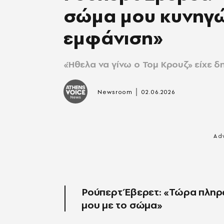
σώμα μου κυνηγώ
εμφάνιση»
«Ήθελα να γίνω ο Τομ Κρουζ» είχε δ
|
Newsroom
02.06.2026
Ρούπερτ Έβερετ: «Τώρα πληρώ
μου με το σώμα»