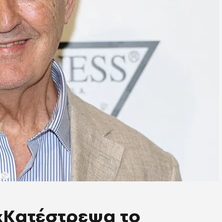
 «Κατέστρεψα το