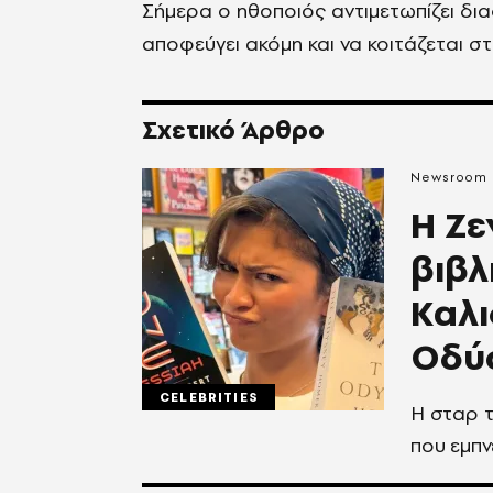
Σήμερα ο ηθοποιός αντιμετωπίζει δι
αποφεύγει ακόμη και να κοιτάζεται σ
Σχετικό Άρθρο
Newsroom
Η Ζε
βιβλ
Καλι
Οδύσ
CELEBRITIES
Η σταρ τ
που εμπν