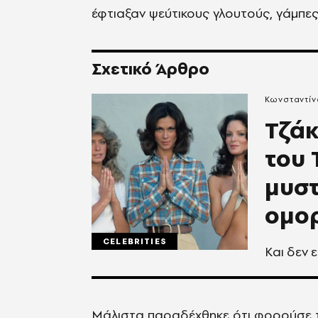
έφτιαξαν ψεύτικους γλουτούς, γάμπες
Σχετικό Άρθρο
Κωνσταντίν
Τζάκ
του 
μυστ
ομορ
CELEBRITIES
Και δεν 
Μάλιστα παραδέχθηκε ότι φορούσε τι