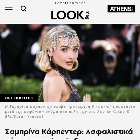
CELEBRITIES
Η Σαμπρίνα Κάρπεντερ έλαβε προσωρινή δικαστική προστασία
μετά την εμφάνιση άνδρα στο σπίτι της στο Λος Άντζελες ©
EPA/Sarah Yenesel
Σαμπρίνα Κάρπεντερ: Ασφαλιστικά