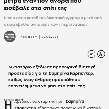
μέτρα εναντίον άνδρα που
εισέβαλε στο σπίτι της
Η ποπ σταρ κατέθεσε δικαστικά έγγραφα μετά από
σειρά «βαθιά ανησυχητικών» περιστατικών
|
Newsroom
02.06.2026
Δικαστήριο εξέδωσε προσωρινή διαταγή
προστασίας για τη Σαμπρίνα Κάρπεντερ,
καθώς ένας άνδρας προσπάθησε
επανειλημμένα να μπει στο σπίτι της.
Η
Αμερικανίδα σταρ της ποπ,
Σαμπρίνα
Κάρπεντερ
, εξασφάλισε προσωρινή δικαστική