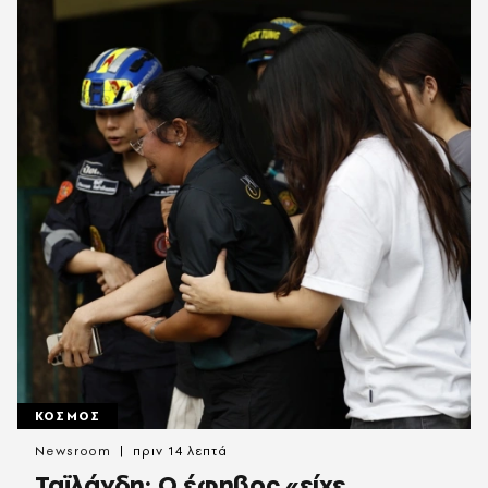
ΚΟΣΜΟΣ
Newsroom
πριν 14 λεπτά
Ταϊλάνδη: Ο έφηβος «είχε