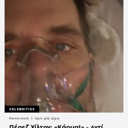
CELEBRITIES
Newsroom
πριν μία ώρα
Πέρεζ Χίλτον: «Κάρμα!» - Αντί