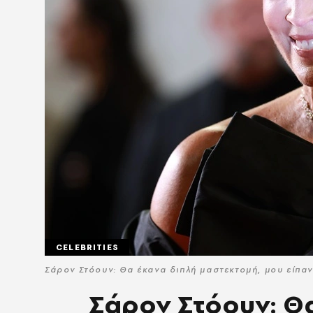
CELEBRITIES
Σάρον Στόουν: Θα έκανα διπλή μαστεκτομή, μου είπαν
Σάρον Στόουν: Θ