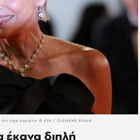
 ότι είχα καρκίνο © EPA / CLEMENS BILAN
α έκανα διπλή