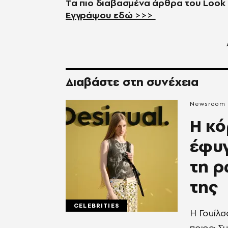
Τα πιο διαβασμένα άρθρα του
Look
Εγγράψου εδώ >>>
Διαβάστε στη συνέχεια
Newsroom
Η κό
έφυγ
τη ρ
της
CELEBRITIES
Η Γουίλσ
ποιος; Συ