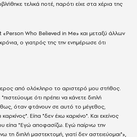
λήθηκε τελικά ποτέ, παρότι είχε στα χέρια της
 «Person Who Believed in Me» και μεταξύ άλλων
 χρόνια, ο γιατρός της την ενημέρωσε ότι
τερος από ολόκληρο το αριστερό μου στήθος.
 "πιστεύουμε ότι πρέπει να κάνετε διπλή
ήθως, όταν φτάνουν σε αυτό το μέγεθος,
 καρκίνος". Είπα "δεν έχω καρκίνο". Και εκείνος
ου είπα "Εγώ αποφασίζω. Εγώ παίρνω την
 τη διπλή μαστεκτομή, γιατί δεν αστειεύομαι"»,