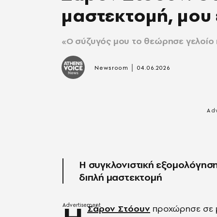
μαστεκτομή, μου ε
«Ο σύζυγός μου το θεώρησε γελοίο 
|
Newsroom
04.06.2026
Η συγκλονιστική εξομολόγηση
διπλή μαστεκτομή
Σάρον Στόουν
προχώρησε σε μί