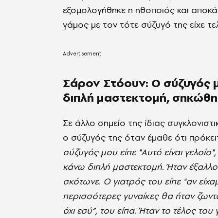
εξομολογήθηκε η ηθοποιός και αποκά
γάμος με τον τότε σύζυγό της είχε τε
Σάρον Στόουν: Ο σύζυγός 
διπλή μαστεκτομή, σηκώθη
Σε άλλο σημείο της ίδιας συγκλονιστ
ο σύζυγός της όταν έμαθε ότι πρόκει
σύζυγός μου είπε "Αυτό είναι γελοίο"
κάνω διπλή μαστεκτομή. Ήταν έξαλλος.
σκότωνε. Ο γιατρός του είπε "αν είχα
περισσότερες γυναίκες θα ήταν ζωντα
όχι εσύ”, του είπα. Ήταν το τέλος του