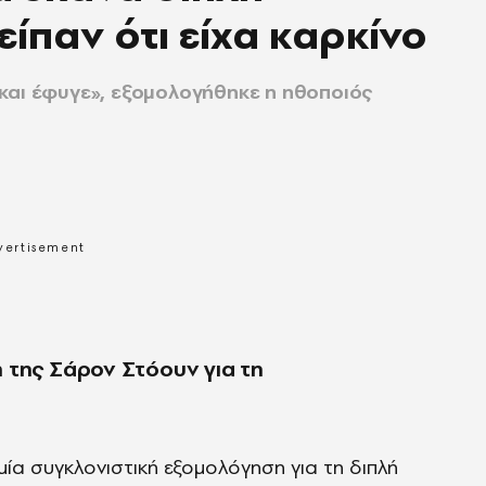
ίπαν ότι είχα καρκίνο
και έφυγε», εξομολογήθηκε η ηθοποιός
 της Σάρον Στόουν για τη
α συγκλονιστική εξομολόγηση για τη διπλή