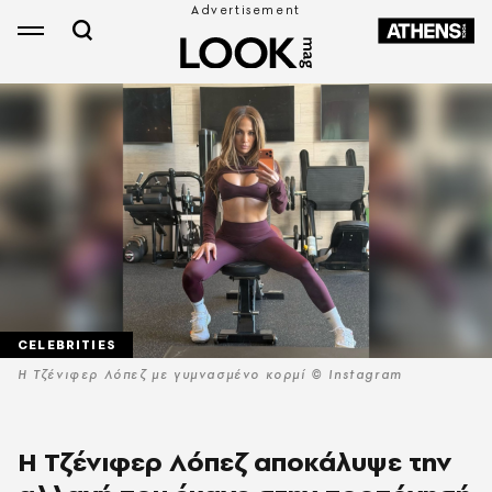
CELEBRITIES
Η Τζένιφερ Λόπεζ με γυμνασμένο κορμί © Instagram
H Τζένιφερ Λόπεζ αποκάλυψε την