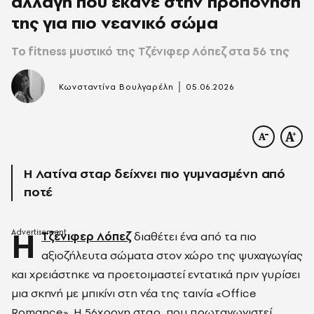
αλλαγή που έκανε στην προπόνησή
της για πιο νεανικό σώμα
Το fitness μυστικό της Τζένιφερ Λόπεζ στα 56 της
|
Κωνσταντίνα Βουλγαρέλη
05.06.2026
Η Λατίνα σταρ δείχνει πιο γυμνασμένη από
ποτέ
Η
Τζένιφερ Λόπεζ
διαθέτει ένα από τα πιο
αξιοζήλευτα σώματα στον χώρο της ψυχαγωγίας
και χρειάστηκε να προετοιμαστεί εντατικά πριν γυρίσει
μια σκηνή με μπικίνι στη νέα της ταινία «Office
Romance». Η 56χρονη σταρ, που πρωταγωνιστεί