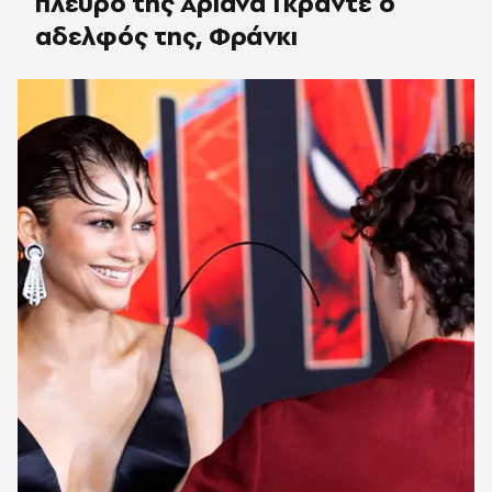
πλευρό της Αριάνα Γκράντε ο
αδελφός της, Φράνκι