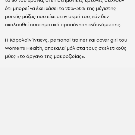
τα 80 του χρόνια, οι επιστημονικές έρευνες δείχνουν
ότι μπορεί να έχει χάσει το 20%-30% της μέγιστης
μυϊκής μάζας που είχε στην ακμή του, εάν δεν
ακολουθεί συστηματικά προπόνηση ενδυνάμωσης.
Η Κάρολαϊν Ίντιενς, personal trainer και cover girl του
Women’s Health, αποκαλεί μάλιστα τους σκελετικούς
μύες «το όργανο της μακροζωίας».