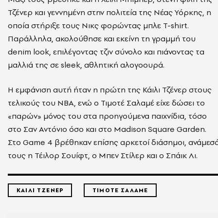
Τζένερ και γεννημένη στην πολιτεία της Νέας Υόρκης, η
οποία στήριξε τους Νικς φορώντας μπλε T-shirt.
Παράλληλα, ακολούθησε και εκείνη τη γραμμή του
denim look, επιλέγοντας τζιν σύνολο και πιάνοντας τα
μαλλιά της σε sleek, αθλητική αλογοουρά.
Η εμφάνιση αυτή ήταν η πρώτη της Κάιλι Τζένερ στους
τελικούς του NBA, ενώ ο Τιμοτέ Σαλαμέ είχε δώσει το
«παρών» μόνος του στα προηγούμενα παιχνίδια, τόσο
στο Σαν Αντόνιο όσο και στο Madison Square Garden.
Στο Game 4 βρέθηκαν επίσης αρκετοί διάσημοι, ανάμεσ
τους η Τέιλορ Σουίφτ, ο Μπεν Στίλερ και ο Σπάικ Λι.
ΚΑΙΛΙ ΤΖΕΝΕΡ
ΤΙΜΟΤΕ ΣΑΛΑΜΕ