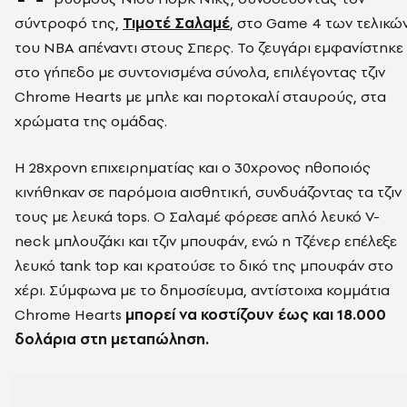
σύντροφό της,
Τιμοτέ Σαλαμέ
, στο Game 4 των τελικώ
του NBA απέναντι στους Σπερς. Το ζευγάρι εμφανίστηκε
στο γήπεδο με συντονισμένα σύνολα, επιλέγοντας τζιν
Chrome Hearts με μπλε και πορτοκαλί σταυρούς, στα
χρώματα της ομάδας.
Η 28χρονη επιχειρηματίας και ο 30χρονος ηθοποιός
κινήθηκαν σε παρόμοια αισθητική, συνδυάζοντας τα τζιν
τους με λευκά tops. Ο Σαλαμέ φόρεσε απλό λευκό V-
neck μπλουζάκι και τζιν μπουφάν, ενώ η Τζένερ επέλεξε
λευκό tank top και κρατούσε το δικό της μπουφάν στο
χέρι. Σύμφωνα με το δημοσίευμα, αντίστοιχα κομμάτια
Chrome Hearts
μπορεί να κοστίζουν έως και 18.000
δολάρια στη μεταπώληση.