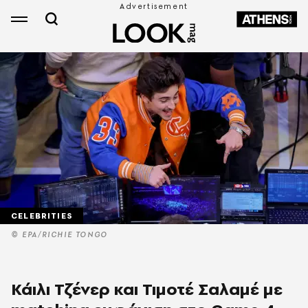
CELEBRITIES
© EPA/RICHIE TONGO
Κάιλι Τζένερ και Τιμοτέ Σαλαμέ με