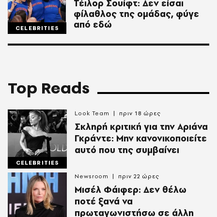
Τέιλορ Σουίφτ: Δεν είσαι
φίλαθλος της ομάδας, φύγε
από εδώ
CELEBRITIES
Top Reads
Look Team
πριν 18 ώρες
Σκληρή κριτική για την Αριάνα
Γκράντε: Μην κανονικοποιείτε
αυτό που της συμβαίνει
CELEBRITIES
Newsroom
πριν 22 ώρες
Μισέλ Φάιφερ: Δεν θέλω
ποτέ ξανά να
πρωταγωνιστήσω σε άλλη