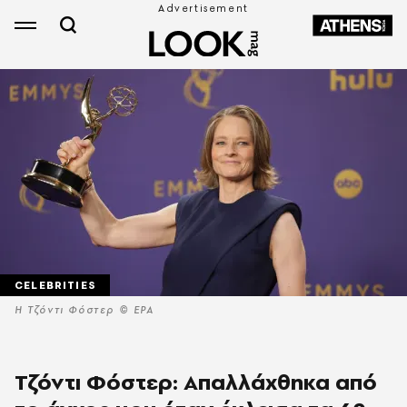
CELEBRITIES
Η Τζόντι Φόστερ © EPA
Τζόντι Φόστερ: Απαλλάχθηκα από