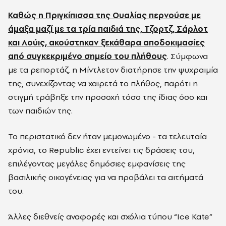
Καθώς η Πριγκίπισσα της Ουαλίας περνούσε με
άμαξα μαζί με τα τρία παιδιά της, Τζορτζ, Σάρλοτ
και Λούις, ακούστηκαν ξεκάθαρα αποδοκιμασίες
από συγκεκριμένο σημείο του πλήθους
. Σύμφωνα
με τα ρεπορτάζ, η Μίντλετον διατήρησε την ψυχραιμία
της, συνεχίζοντας να χαιρετά το πλήθος, παρότι η
στιγμή τράβηξε την προσοχή τόσο της ίδιας όσο και
των παιδιών της.
Το περιστατικό δεν ήταν μεμονωμένο - τα τελευταία
χρόνια, το Republic έχει εντείνει τις δράσεις του,
επιλέγοντας μεγάλες δημόσιες εμφανίσεις της
βασιλικής οικογένειας για να προβάλει τα αιτήματά
του.
Άλλες διεθνείς αναφορές και σχόλια τύπου “Ice Kate”