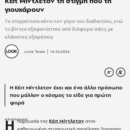
Κέιτ Μίντλετον τη στιγμή που τη
γιουχάρουν
Το στιγμιότυπο κάνει τον γύρο του διαδικτύου, ενώ
το βίντεο εξαφανίστηκε από διάφορα σάιτς με
ελάχιστες εξαιρέσεις
|
Look Team
16.06.2026
Η Κέιτ Μίντλετον έχει και ένα άλλο πρόσωπο
που μάλλον ο κόσμος το είδε για πρώτη
φορά
Η
παρουσία της
Κέιτ Μίντλετον
στην
καθιερωμένη στρατιωτική παρέλαση Trooping