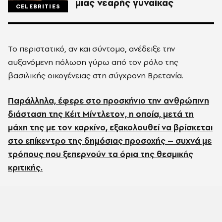
μιας νεαρής γυναίκας
CELEBRITIES
Το περιστατικό, αν και σύντομο, ανέδειξε την
αυξανόμενη πόλωση γύρω από τον ρόλο της
βασιλικής οικογένειας στη σύγχρονη Βρετανία.
Παράλληλα, έφερε στο προσκήνιο την ανθρώπινη
διάσταση της Κέιτ Μίντλετον, η οποία, μετά τη
μάχη της με τον καρκίνο, εξακολουθεί να βρίσκεται
στο επίκεντρο της δημόσιας προσοχής – συχνά με
τρόπους που ξεπερνούν τα όρια της θεσμικής
κριτικής.