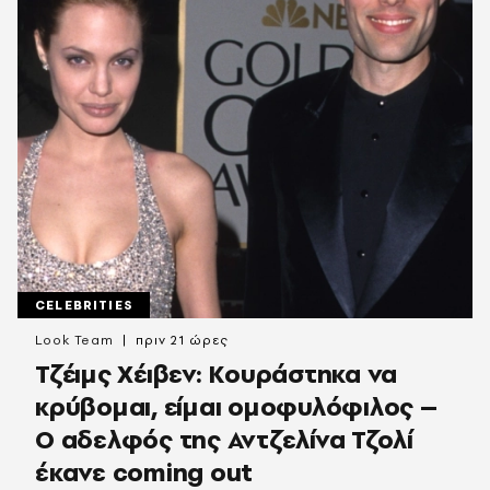
CELEBRITIES
Look Team
πριν 21 ώρες
Τζέιμς Χέιβεν: Κουράστηκα να
κρύβομαι, είμαι ομοφυλόφιλος –
Ο αδελφός της Αντζελίνα Τζολί
έκανε coming out