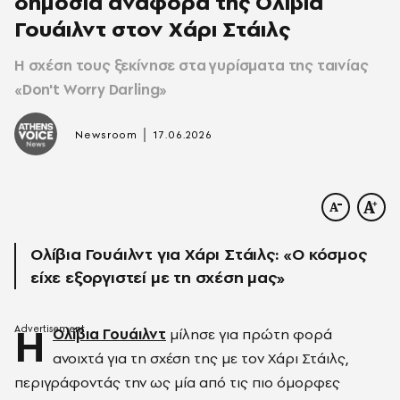
δημόσια αναφορά της Ολίβια
Γουάιλντ στον Χάρι Στάιλς
Η σχέση τους ξεκίνησε στα γυρίσματα της ταινίας
«Don't Worry Darling»
|
Newsroom
17.06.2026
Ολίβια Γουάιλντ για Χάρι Στάιλς: «Ο κόσμος
είχε εξοργιστεί με τη σχέση μας»
Η
Ολίβια Γουάιλντ
μίλησε για πρώτη φορά
ανοιχτά για τη σχέση της με τον Χάρι Στάιλς,
περιγράφοντάς την ως μία από τις πιο όμορφες