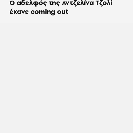
Ο αδελφός της Αντζελίνα Τζολί
έκανε coming out