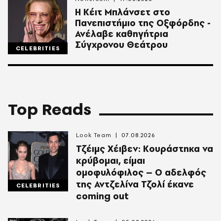
Η Κέιτ Μπλάνσετ στο
Πανεπιστήμιο της Οξφόρδης -
Ανέλαβε καθηγήτρια
Σύγχρονου Θεάτρου
CELEBRITIES
Top Reads
Look Team
07.08.2026
Τζέιμς Χέιβεν: Κουράστηκα να
κρύβομαι, είμαι
ομοφυλόφιλος – Ο αδελφός
της Αντζελίνα Τζολί έκανε
CELEBRITIES
coming out