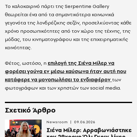
Το καλοκαιρινό πάρτι της Serpentine Gallery
θεωρείται ένα από τα σημαντικότερα κοινωνικά
γεγονότα της λονδρέζικης σεζόν, προσελκύοντας κάθε
χρόνο προσωπικότητες από τον χώρο της τέχνης, της
μόδας, του κινηματογράφου και της επιχειρηματικής
κοινότητας.
Φέτος, ωστόσο, η
επιλογή της Σιένα Μίλερ να
φορέσει γούνα εν μέσω καύσωνα ήταν αυτή που
κατάφερε να μονοπωλήσει το ενδιαφέρον
των
φωτογράφων και των χρηστών των social media.
Σχετικό Άρθρο
Newsroom
09.06.2026
Σιένα Μίλερ: Αρραβωνιάστηκε
τον 29χρονο Όλι Γκριν λίγες