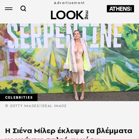
CELEBRITIES
© GETTY IMAGES/IDEAL IMAGE
Η Σιένα Μίλερ έκλεψε τα βλέμματα