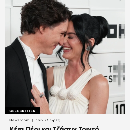
CELEBRITIES
Newsroom
πριν 21 ώρες
Κέιτι Πέρι και Τζάστιν Τριντό