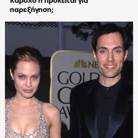
Κάρολο ή πρόκειται για
παρεξήγηση;