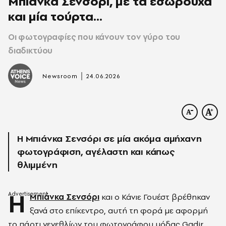
Μπιάνκα Σενσόρι, με τα εσώρουχα
και μία τούρτα...
Οι φωτογραφίες που κάνουν τον γύρο του
διαδικτύου
|
Newsroom
24.06.2026
H Μπιάνκα Σενσόρι σε μία ακόμα αμήχανη
φωτογράφιση, αγέλαστη και κάπως
θλιμμένη
Η
Μπιάνκα Σενσόρι
και ο Κάνιε Γουέστ βρέθηκαν
ξανά στο επίκεντρο, αυτή τη φορά με αφορμή
το πάρτι γενεθλίων του φωτογράφου μόδας Gadir