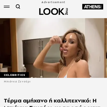
CELEBRITIES
Μπιάνκα Σενσόρι
Τέρμα αμήχανο ή καλλιτεχνικό: Η