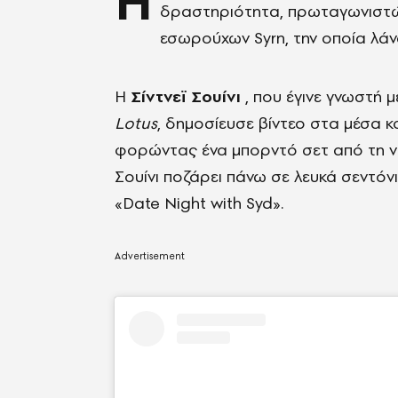
Η
δραστηριότητα, πρωταγωνιστών
εσωρούχων Syrn, την οποία λάν
Η
Σίντνεϊ Σουίνι
, που έγινε γνωστή 
Lotus
, δημοσίευσε βίντεο στα μέσα κ
φορώντας ένα μπορντό σετ από τη νέ
Σουίνι ποζάρει πάνω σε λευκά σεντό
«Date Night with Syd».