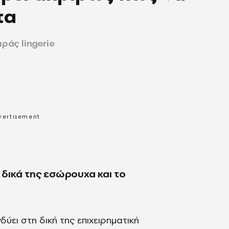
τα
ράς lingerie
α δικά της εσώρουχα και το
νδύει στη δική της επιχειρηματική