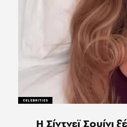
CELEBRITIES
Η Σίντνεϊ Σουίνι 