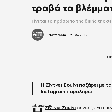
τραβά τα βλέμμα
Γίνεται το πρόσωπο της δικής της σει
|
Newsroom
24.06.2026
Η Σίντνεϊ Σουίνι ποζάρει με τ
Instagram παραληρεί
Σίντνεϊ Σουίνι
συνεχίζει να επε