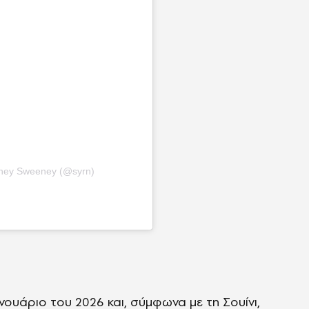
dney Sweeney (@syrn)
νουάριο του 2026 και, σύμφωνα με τη Σουίνι,