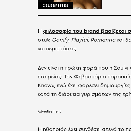
CELEBRITIES
Η
φιλοσοφία του brand βασίζεται σ
στυλ:
Comfy
,
Playful
,
Romantic
και
Se
και περιστάσεις.
Δεν είναι η πρώτη φορά που η Σουίνι
εταιρείας. Τον Φεβρουάριο παρουσί
Know», ενώ έχει φορέσει δημιουργίες 
κατά τη διάρκεια γυρισμάτων της τρ
Η ηθοποιός έχει συνδέσει στενά το π