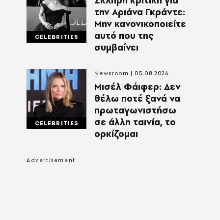
Σκληρή κριτική για
την Αριάνα Γκράντε:
Μην κανονικοποιείτε
αυτό που της
CELEBRITIES
συμβαίνει
Newsroom
05.08.2026
Μισέλ Φάιφερ: Δεν
θέλω ποτέ ξανά να
πρωταγωνιστήσω
σε άλλη ταινία, το
CELEBRITIES
ορκίζομαι