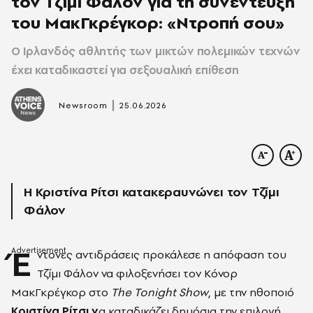
τον Τζίμι Φάλον για τη συνέντευξη
του ΜακΓκρέγκορ: «Ντροπή σου»
Ο Ιρλανδός αθλητής των μικτών πολεμικών τεχνών
έχει καταδικαστεί για σεξουαλική επίθεση
|
Newsroom
25.06.2026
Η Κριστίνα Ρίτσι κατακεραυνώνει τον Τζίμι
Φάλον
Έ
ντονες αντιδράσεις προκάλεσε η απόφαση του
Τζίμι Φάλον να φιλοξενήσει τον Κόνορ
ΜακΓκρέγκορ στο
The Tonight Show
, με την ηθοποιό
Κριστίνα Ρίτσι ν
α καταδικάζει δημόσια την επιλογή