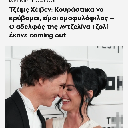
Look Team
07.08.2026
Τζέιμς Χέιβεν: Κουράστηκα να
κρύβομαι, είμαι ομοφυλόφιλος –
Ο αδελφός της Αντζελίνα Τζολί
έκανε coming out