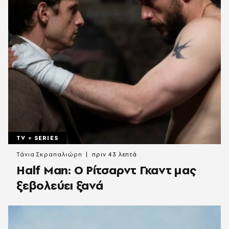
TV + SERIES
Τάνια Σκραπαλιώρη
πριν 43 λεπτά
Half Man: Ο Ρίτσαρντ Γκαντ μας
ξεβολεύει ξανά