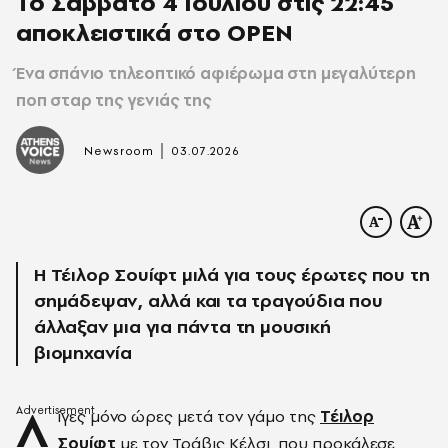
Το Σάββατο 4 Ιουλίου στις 22:45
αποκλειστικά στο OPEN
Ένα σπάνιο τηλεοπτικό αφιέρωμα στη μεγαλύτερη
ποπ σταρ της γενιάς της
|
Newsroom
03.07.2026
H Τέιλορ Σουίφτ μιλά για τους έρωτες που τη
σημάδεψαν, αλλά και τα τραγούδια που
άλλαξαν μια για πάντα τη μουσική
βιομηχανία
Λ
ίγες μόνο ώρες μετά τον γάμο της
Τέιλορ
Σουίφτ
με τον Τράβις Κέλσι, που προκάλεσε