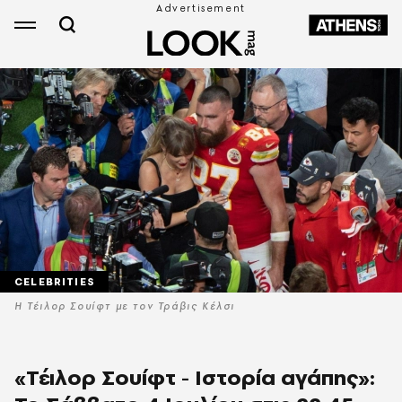
CELEBRITIES
Η Τέιλορ Σουίφτ με τον Τράβις Κέλσι
«Τέιλορ Σουίφτ - Ιστορία αγάπης»: