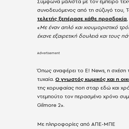
Σύμφωνα μάλιστα με τον έμπειρο τεχ
συνοδευόμενος από τη σύζυγό του, Τ
τελετής ξεπέρασε κάθε προσδοκία
«
Με έναν απλό και χιουμοριστικό τρό
έκανε εξαιρετική δουλειά και τους 
Όπως αναφέρει το E! News, η σχέση τ
τυχαία.
Ο γνωστός κωμικός και η οι
της κορυφαίας ποπ σταρ εδώ και χρό
ντεμπούτο τον περασμένο χρόνο συμ
Gilmore 2».
Με πληροφορίες από ΑΠΕ-ΜΠΕ