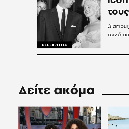
του
Glamour, υψηλή ραπτική και η παράδοση των γ
των δια
CELEBRITIES
Δείτε ακόμα