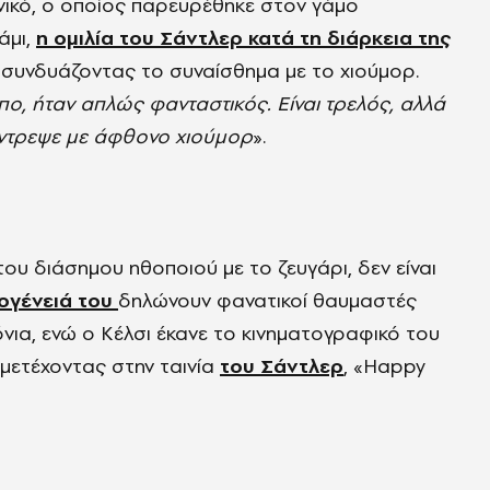
νικό, ο οποίος παρευρέθηκε στον γάμο
άμι,
η ομιλία του Σάντλερ κατά τη διάρκεια της
, συνδυάζοντας το συναίσθημα με το χιούμορ.
πο, ήταν απλώς φανταστικός. Είναι τρελός, αλλά
πάντρεψε με άφθονο χιούμορ
».
ου διάσημου ηθοποιού με το ζευγάρι, δεν είναι
κογένειά του
δηλώνουν φανατικοί θαυμαστές
νια, ενώ ο Κέλσι έκανε το κινηματογραφικό του
μετέχοντας στην ταινία
του Σάντλερ
, «Happy