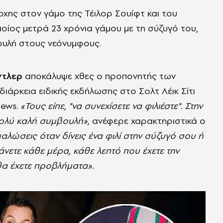
ρχης στον γάμο της Τέιλορ Σουίφτ και του
ποίος μετρά 23 χρόνια γάμου με τη σύζυγό του,
βουλή στους νεόνυμφους.
ντλερ
αποκάλυψε χθες ο προπονητής των
η διάρκεια ειδικής εκδήλωσης στο Σολτ Λέικ Σίτι
News.
«Τους είπε, "να συνεχίσετε να φιλιέστε". Στην
πολύ καλή συμβουλή»,
ανέφερε χαρακτηριστικά ο
αλώσεις όταν δίνεις ένα φιλί στην σύζυγό σου ή
άνετε κάθε μέρα, κάθε λεπτό που έχετε την
 θα έχετε προβλήματα».