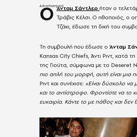
Ο
Άνταμ Σάντλερ
ήταν ο τελετά
Τράβις Κέλσι. Ο ηθοποιός, ο ο
Τζάκι, έδωσε τη δική του συμ
Τη συμβουλή που έδωσε ο
Άνταμ Σά
Kansas City Chiefs, Άντι Ριντ, κατά τ
της Γιούτα, σύμφωνα με το Deseret 
πιο απλή του μορφή, αυτή είναι μια 
Ριντ και συνέχισε:
«Είναι δύσκολο να μ
και το αντίστροφο. Φροντίστε να το κ
ευκαιρία. Κάντε το με πάθος και δεν