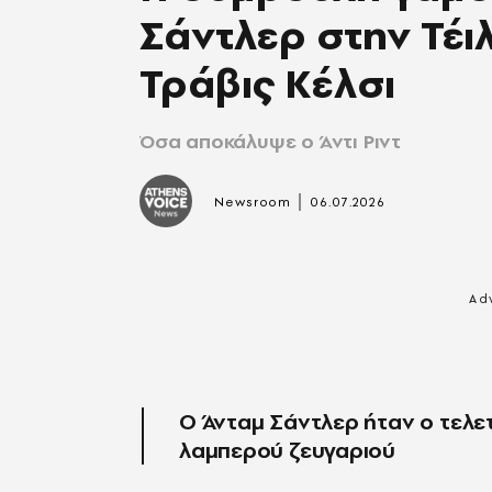
Σάντλερ στην Τέι
Τράβις Κέλσι
Όσα αποκάλυψε ο Άντι Ριντ
|
Newsroom
06.07.2026
Ο Άνταμ Σάντλερ ήταν ο τελε
λαμπερού ζευγαριού