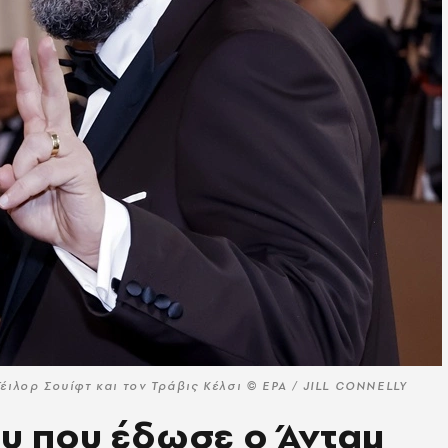
ιλορ Σουίφτ και τον Τράβις Κέλσι © EPA / JILL CONNELLY
υ που έδωσε ο Άνταμ