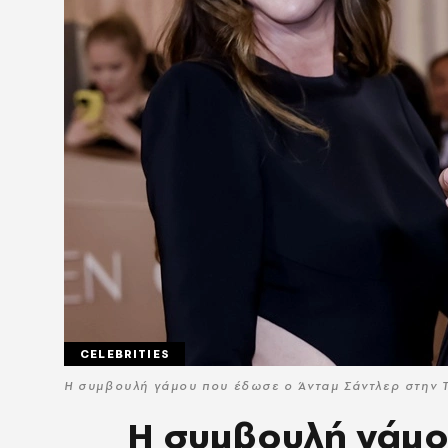
CELEBRITIES
Η συμβουλή γάμου που έδωσε ο Άνταμ Σάντλερ στην Τέ
Η συμβουλή γάμο