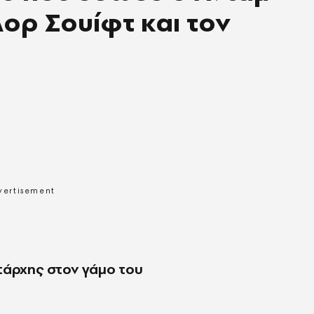
λορ Σουίφτ και τον
τάρχης στον γάμο του