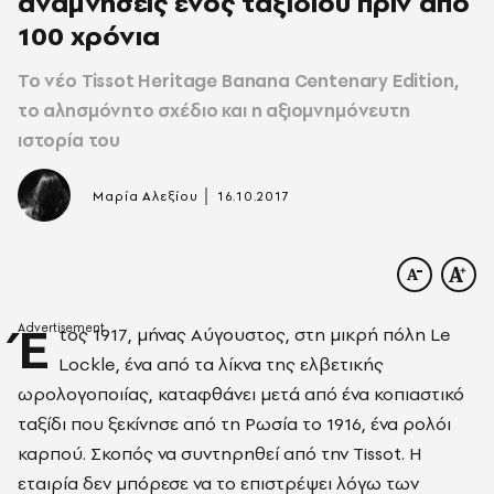
αναμνήσεις ενός ταξιδιού πριν από
100 χρόνια
Το νέο Tissot Heritage Banana Centenary Edition,
το αλησμόνητο σχέδιο και η αξιομνημόνευτη
ιστορία του
|
Μαρία Αλεξίου
16.10.2017
Έ
τος 1917, μήνας Αύγουστος, στη μικρή πόλη Le
Lockle, ένα από τα λίκνα της ελβετικής
ωρολογοποιίας, καταφθάνει μετά από ένα κοπιαστικό
ταξίδι που ξεκίνησε από τη Ρωσία το 1916, ένα ρολόι
καρπού. Σκοπός να συντηρηθεί από την Tissot. Η
εταιρία δεν μπόρεσε να το επιστρέψει λόγω των