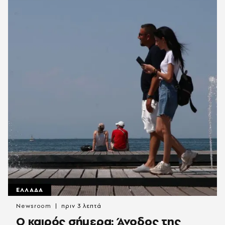
ΕΛΛΑΔΑ
Newsroom
πριν 3 λεπτά
Ο καιρός σήμερα: Άνοδος της