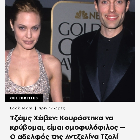
CELEBRITIES
Look Team
πριν 17 ώρες
Τζέιμς Χέιβεν: Κουράστηκα να
κρύβομαι, είμαι ομοφυλόφιλος –
Ο αδελφός της Αντζελίνα Τζολί