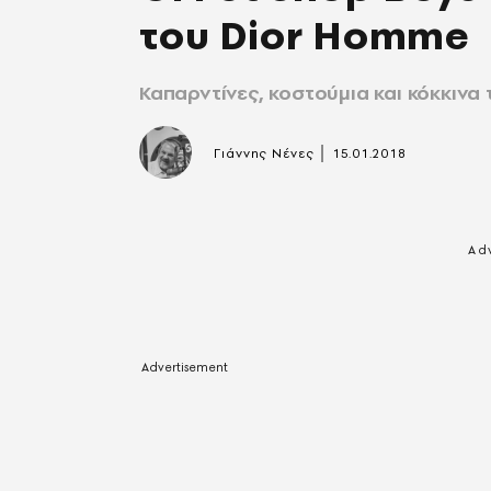
του Dior Homme
Καπαρντίνες, κοστούμια και κόκκινα
|
Γιάννης Νένες
15.01.2018