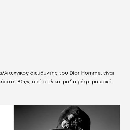
αλλιτεχνικός διευθυντής του Dior Homme, είναι
ποτε-80ς», από στιλ και μόδα μέχρι μουσική.