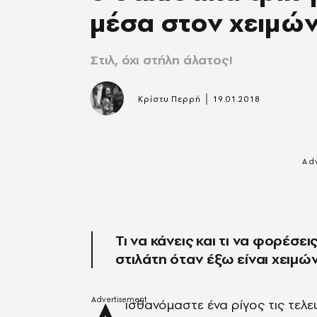
μέσα στον χειμώ
Στιλ, όχι στήλη άλατος!
|
Κρίστυ Περρή
19.01.2018
Τι να κάνεις και τι να φορέσει
στιλάτη όταν έξω είναι χειμών
ισθανόμαστε ένα ρίγος τις τελ