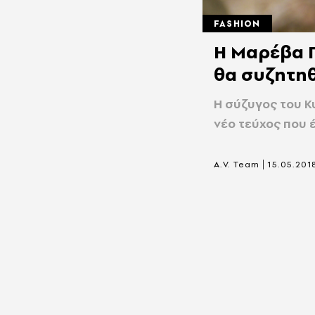
FASHION
H Μαρέβα Γ
θα συζητηθ
Η σύζυγος του Κ
νέο τεύχος που 
|
A.V. Team
15.05.201