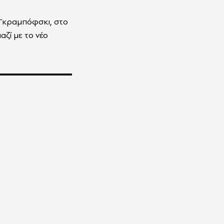
Γκραμπόφσκι, στο
ζί με το νέο