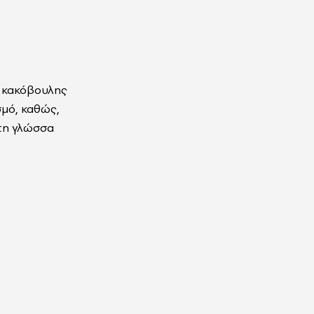
ά κακόβουλης
σμό, καθώς,
στη γλώσσα