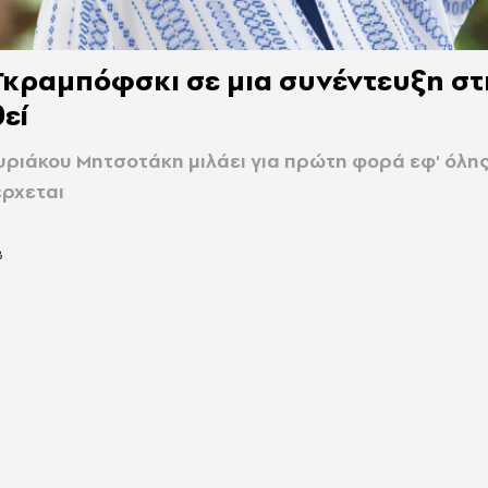
κραμπόφσκι σε μια συνέντευξη στη
εί
υριάκου Μητσοτάκη μιλάει για πρώτη φορά εφ' όλης
έρχεται
8