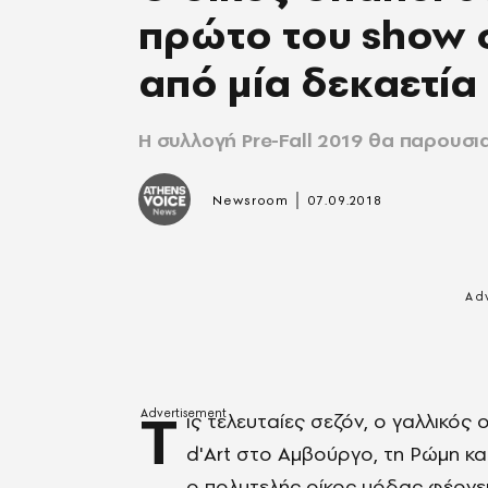
πρώτο του show 
από μία δεκαετία
Η συλλογή Pre-Fall 2019 θα παρουσι
|
Newsroom
07.09.2018
Τ
ις τελευταίες σεζόν, ο γαλλικός
d'Art στο Αμβούργο, τη Ρώμη κα
ο πολυτελής οίκος μόδας φέρνει