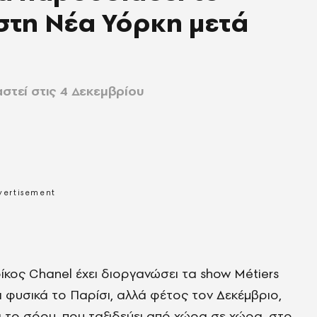
στη Νέα Υόρκη μετά
αστεί στις 4 Δεκεμβρίου
 οίκος Chanel έχει διοργανώσει τα show Métiers
ι φυσικά το Παρίσι, αλλά φέτος τον Δεκέμβριο,
 το σόου, που ταξιδεύει από χώρα σε χώρα, στο