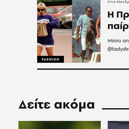
Λίνα Μανδ
Η Πρ
παίρ
Μέσα απ
@ladydir
FASHION
Δείτε ακόμα