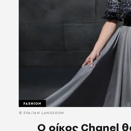
FASHION
© EPA/IAN LANGSDON
Ο οίκος Chanel θ