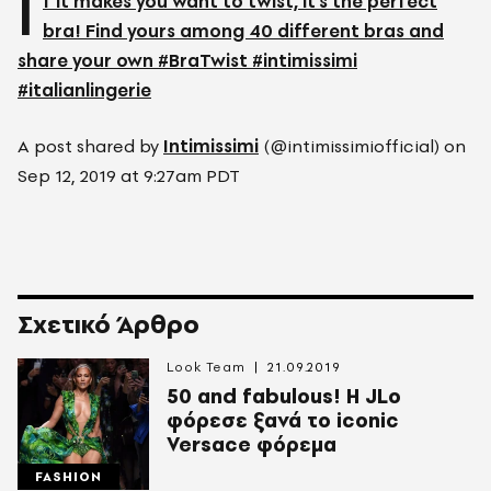
I
f it makes you want to twist, it's the perfect
bra! Find yours among 40 different bras and
share your own #BraTwist #intimissimi
#italianlingerie
A post shared by
Intimissimi
(@intimissimiofficial) on
Sep 12, 2019 at 9:27am PDT
Σχετικό Άρθρο
Look Team
21.09.2019
50 and fabulous! Η JLo
φόρεσε ξανά το iconic
Versace φόρεμα
FASHION