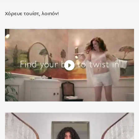
Χόρευε τουίστ, λοιπόν!