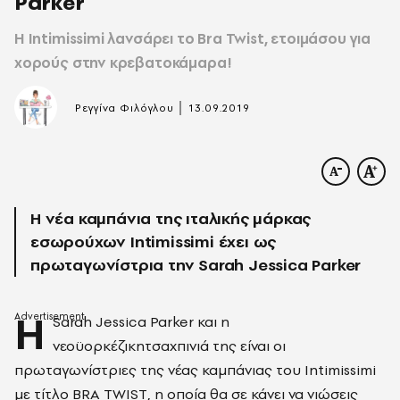
Parker
Η Intimissimi λανσάρει το Bra Twist, ετοιμάσου για
χορούς στην κρεβατοκάμαρα!
|
Ρεγγίνα Φιλόγλου
13.09.2019
Η νέα καμπάνια της ιταλικής μάρκας
εσωρούχων Intimissimi έχει ως
πρωταγωνίστρια την Sarah Jessica Parker
Η
Sarah Jessica Parker και η
νεοϋορκέζικητσαχπινιά της είναι οι
πρωταγωνίστριες της νέας καμπάνιας του Intimissimi
με τίτλο BRA TWISΤ, η οποία θα σε κάνει να νιώσεις