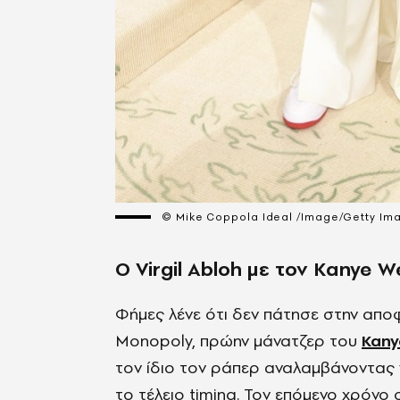
© Mike Coppola Ideal /Image/Getty Im
Ο Virgil Abloh με τον Kanye W
Φήμες λένε ότι δεν πάτησε στην αποφ
Monopoly, πρώην μάνατζερ του
Kany
τον ίδιο τον ράπερ αναλαμβάνοντας ν
το τέλειο timing. Τον επόμενο χρόνο