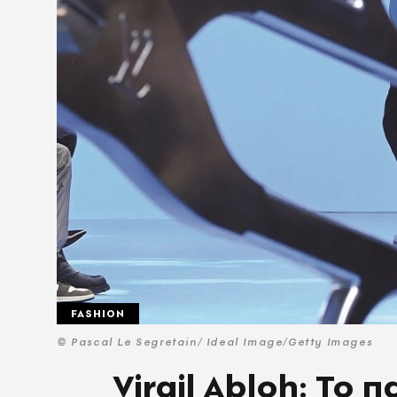
FASHION
© Pascal Le Segretain/ Ideal Image/Getty Images
Virgil Abloh: Το 