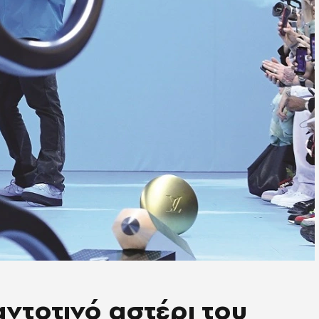
παντοτινό αστέρι του