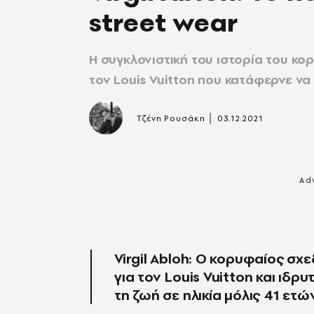
street wear
Η συγκλονιστική του ιστορία του κο
τον Louis Vuitton που κατάφερνε να
|
Τζένη Ρουσάκη
03.12.2021
Virgil Abloh: Ο κορυφαίος σχ
για τον Louis Vuitton και ιδρ
τη ζωή σε ηλικία μόλις 41 ετώ