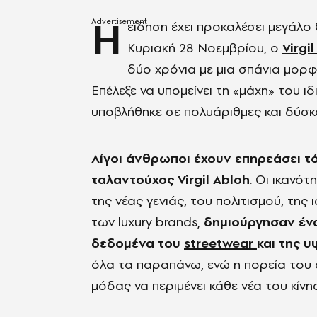
H
είδηση έχει προκαλέσει μεγάλο 
Κυριακή 28 Νοεμβρίου, ο
Virgi
δύο χρόνια με μια σπάνια μορφ
Επέλεξε να υπομείνει τη «μάχη» του ι
υποβλήθηκε σε πολυάριθμες και δύσκο
Λίγοι άνθρωποι έχουν επηρεάσει τ
ταλαντούχος Virgil Abloh
. Οι ικανό
της νέας γενιάς, του πολιτισμού, της
των luxury brands,
δημιούργησαν ένα
δεδομένα του
streetwear
και της 
όλα τα παραπάνω, ενώ η πορεία του σ
μόδας να περιμένει κάθε νέα του κίνη