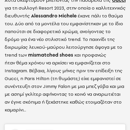
Αυτά σκεφτόμουν βλέποντας την πασαρέλα της
Gucci
για τη συλλογή Resort 2023, στην οποία ο καλλιτεχνικός
διευθυντής
Alessandro Michele
έκανε πάλι το θαύμα
του. Δύο από τα μοντέλα του εμφανίστηκαν με το ίδιο
παπούτσι σε διαφορετικό χρώμα, ανοίγοντας το
δρόμο για ένα νέο στιλιστικό trend. Το παιχνίδι της
διχρωμίας λευκού-μαύρου λειτούργησε άψογα με το
trend των
mismatched shoes
και προφανώς
ήταν θέμα χρόνου να αρχίσει να εμφανίζεται στο
Instagram. Βέβαια, λίγους μήνες πριν την επίδειξη της
Gucci, η Paris Hilton (τη θυμάστε;) είχε εμφανιστεί σε
συνέντευξη στον Jimmy Falon με μια μπεζ γόβα και μια
με ασημί γκλίτερ αφήνοντας το κοινό να αναρωτιέται
αν έγινε σκόπιμα ή ξεχάστηκε καθώς ετοιμαζόταν στο
καμαρίνι...