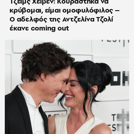
Τζέιμς Χέιβεν: Κουράστηκα να
κρύβομαι, είμαι ομοφυλόφιλος –
Ο αδελφός της Αντζελίνα Τζολί
έκανε coming out