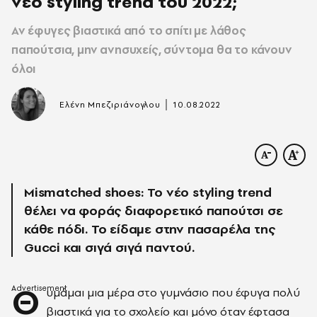
νέο styling trend του 2022;
Αν έφυγες βιαστικά από το σπίτι με λάθος
παπούτσια, μην ανησυχείς, σύντομα θα το κάνουν
όλοι
|
Ελένη Μπεζιριάνογλου
10.08.2022
Mismatched shoes: Το νέο styling trend
θέλει να φοράς διαφορετικό παπούτσι σε
κάθε πόδι. Το είδαμε στην πασαρέλα της
Gucci και σιγά σιγά παντού.
Θ
υμάμαι μια μέρα στο γυμνάσιο που έφυγα πολύ
βιαστικά για το σχολείο και μόνο όταν έφτασα