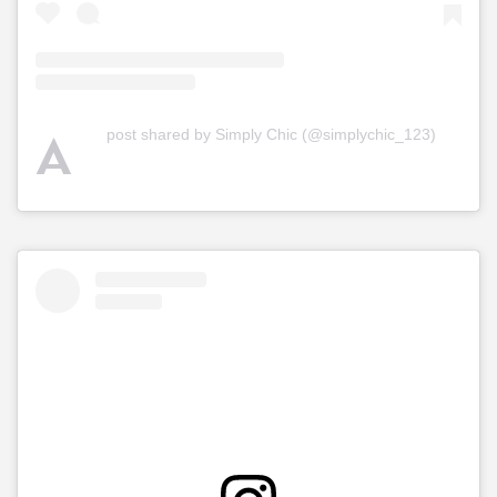
A
post shared by Simply Chic (@simplychic_123)