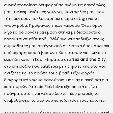
συνειδητοποίησα ότι φορούσα ακόμη τις παντόφλες
μου, τις χειμωνιάτικες γούνινες παντόφλες μου, που
τότε δεν είχαν κυκλοφορήσει ακόμα οι Ugg για να
γίνουν μόδα. Προφανώς έπεσε καζούρα. Όταν όμως
λίγο καιρό αργότερα εμφανίστηκα με διαφορετικό
παπούτσι σε κάθε πόδι, βάλθηκα να αποδείξω στους
συμμαθητές μου ότι έγινε από στιλιστική άποψη και όχι
από αφηρημάδα ή βιασύνη. Και ευτυχώς για εμένα το
είχε ήδη κάνει η Κάρι Μπράτσο στο
Sex and the City
,
στο επεισόδιο που ταξιδεύει με τις φίλες της στο Λος
Άντζελες και το πρώτο τους βράδυ έξω φοράει
διαφορετικό χρώμα παπούτσια. Γιατί αν η σχεδιάστρια
κοστουμιών Patricia Field είναι εξαιρετική σε ένα
πράγμα, αυτό είναι να σου δείχνει πως μπορείς να
αναβαθμίσεις το στιλ σου «σπάζοντας» τους κανόνες.