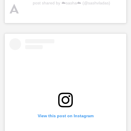
A
post shared by ☁️sasha☁️ (@sashvladas)
View this post on Instagram