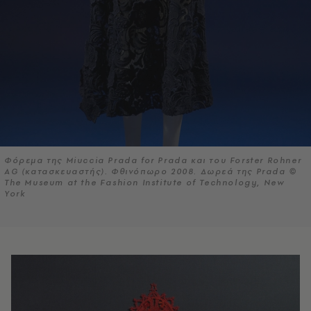
Φόρεμα της Miuccia Prada for Prada και του Forster Rohner
AG (κατασκευαστής). Φθινόπωρο 2008. Δωρεά της Prada ©
The Museum at the Fashion Institute of Technology, New
York