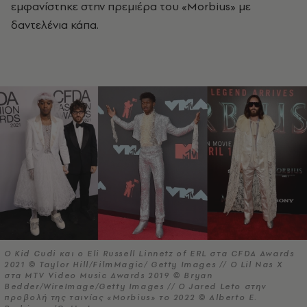
εμφανίστηκε στην πρεμιέρα του «Morbius» με
δαντελένια κάπα.
O Kid Cudi και ο Eli Russell Linnetz of ERL στα CFDA Awards
2021 © Taylor Hill/FilmMagic/ Getty Images // Ο Lil Nas X
στα MTV Video Music Awards 2019 © Bryan
Bedder/WireImage/Getty Images // Ο Jared Leto στην
προβολή της ταινίας «Morbius» το 2022 © Alberto E.