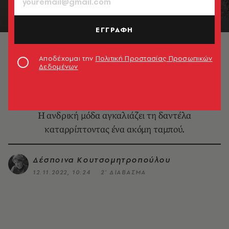
ΕΓΓΡΑΦΗ
Δαντελένιο μαντήλι φτιαγμένο με βελόνα. Ιταλία, περ.
1700. Textilmuseum St. Gallen. Δωρεά του John
Αποδέχομαι την
Πολιτική Προστασίας Προσωπικών
Jacoby, 1954. © Michael Rast / Bard Graduate
Δεδομένων
Center
FASHION
Αρσενικό και παλιά δαντέλα
Η ανδρική μόδα αγκαλιάζει τη δαντέλα
καταρρίπτοντας ένα ακόμη ταμπού.
Δέσποινα Κουτσομητροπούλου
12.11.2022, 10:24
2’ ΔΙΑΒΑΣΜΑ