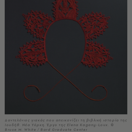
Δαντελένιος γιακάς που απεικονίζει τη βιβλική ιστορία της
Ιουδήθ. Νέα Υόρκη. Έργο της Elena Kagany-Loux. ©
Bruce M. White / Bard Graduate Center