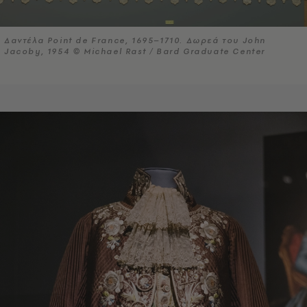
Δαντέλα Point de France, 1695–1710. Δωρεά του John
Jacoby, 1954 © Michael Rast / Bard Graduate Center