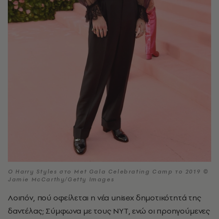
Ο Harry Styles στο Met Gala Celebrating Camp το 2019 ©
Jamie McCarthy/Getty Images
Λοιπόν, πού οφείλεται η νέα unisex δημοτικότητά της
δαντέλας; Σύμφωνα με τους ΝΥΤ, ενώ οι προηγούμενες