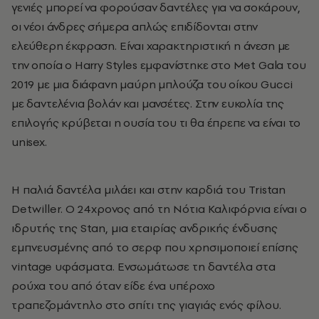
γενιές μπορεί να φορούσαν δαντέλες για να σοκάρουν,
οι νέοι άνδρες σήμερα απλώς επιδίδονται στην
ελεύθερη έκφραση. Είναι χαρακτηριστική η άνεση με
την οποία ο Harry Styles εμφανίστηκε στο Met Gala του
2019 με μια διάφανη μαύρη μπλούζα του οίκου Gucci
με δαντελένια βολάν και μανσέτες. Στην ευκολία της
επιλογής κρύβεται η ουσία του τι θα έπρεπε να είναι το
unisex.
Η παλιά δαντέλα μιλάει και στην καρδιά του Tristan
Detwiller. Ο 24χρονος από τη Νότια Καλιφόρνια είναι ο
ιδρυτής της Stan, μια εταιρίας ανδρικής ένδυσης
εμπνευσμένης από το σερφ που χρησιμοποιεί επίσης
vintage υφάσματα. Ενσωμάτωσε τη δαντέλα στα
ρούχα του από όταν είδε ένα υπέροχο
τραπεζομάντηλο στο σπίτι της γιαγιάς ενός φίλου.