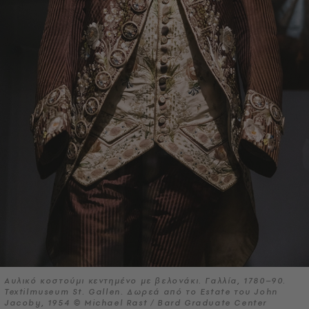
Αυλικό κοστούμι κεντημένο με βελονάκι. Γαλλία, 1780–90.
Textilmuseum St. Gallen. Δωρεά από το Estate του John
Jacoby, 1954 © Michael Rast / Bard Graduate Center