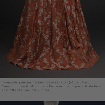
Γυναικείο φόρεμα. Γαλλία 1760-65. Κολεξιόν Elaine J.
Condon, Jane M. Gincig και Patricia L. Kalayjian © Michael
Rast / Bard Graduate Center