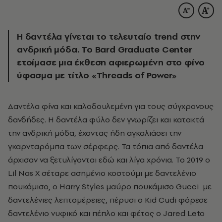
Η δαντέλα γίνεται το τελευταίο trend στην
ανδρική μόδα. To Bard Graduate Center
ετοίμασε μια έκθεση αφιερωμένη στο φίνο
ύφασμα με τίτλο «Threads of Power»
Δαντέλα φίνα και καλοδουλεμένη για τους σύγχρονους
δανδήδες. Η δαντέλα φύλο δεν γνωρίζει και κατακτά
την ανδρική μόδα, έχοντας ήδη αγκαλιάσει την
γκαρνταρόμπα των σέρφερς. Τα τόπια από δαντέλα
άρχισαν να ξετυλίγονται εδώ και λίγα χρόνια. Το 2019 ο
Lil Nas X σέταρε ασημένιο κοστούμι με δαντελένιο
πουκάμισο, ο Harry Styles μαύρο πουκάμισο Gucci με
δαντελένιες λεπτομέρειες, πέρυσι ο Kid Cudi φόρεσε
δαντελένιο νυφικό και πέπλο και φέτος ο Jared Leto