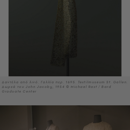
Δαντέλα από λινό. Γαλλία περ. 1695. Textilmuseum St. Gallen.
Δωρεά του John Jacoby, 1954 © Michael Rast / Bard
Graduate Center