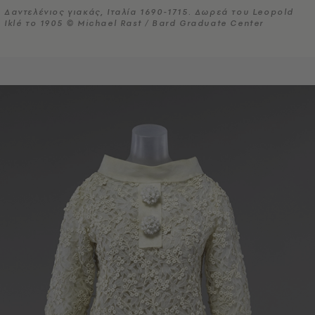
Δαντελένιος γιακάς, Ιταλία 1690-1715. Δωρεά του Leopold
Iklé το 1905 © Michael Rast / Bard Graduate Center