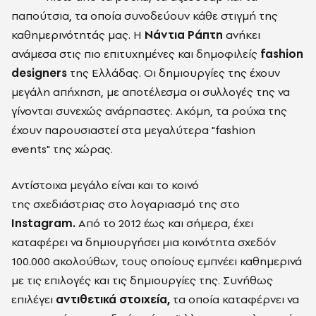
παπούτσια
, τα οποία συνοδεύουν
κάθε στιγμή της
καθημερινότητ
άς
μας. Η
Νάντια Ράπτη
ανήκει
ανάμεσα στις πιο επιτυχημένες και δημοφιλ
είς
f
ashion
designers
της Ελλάδας. Οι δημιουργίες
της
έχουν
μεγάλη απήχηση
,
με αποτέλεσμα οι συλλογές της να
γίνονται συνεχώς ανάρπαστες. Ακόμη, τα ρούχα της
έχουν παρουσιαστεί στα μεγαλύτερα "
fashion
event
s"
της χώρας.
Αντίστοιχα
μεγάλο είναι και το κοινό
της
σχεδιάστριας
στο λογαριασμό της στο
Instagram.
Από το 2012 έως και σήμερα,
έχει
καταφέρει να
δημιουργήσει μια κοινότητα σχεδόν
100.000 α
κολού
θων, τους οποίους εμπνέει καθημερινά
με τις επιλογές και τις δημιουργίες τ
η
ς. Συνήθως
επιλέγει
αντιθετικά στοιχεία,
τα οποία καταφέρνει να