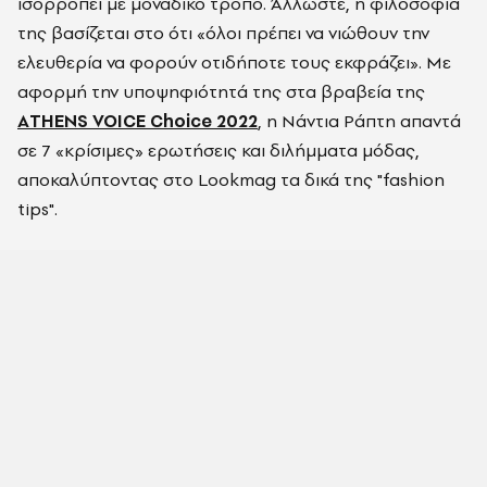
ισορροπεί με μοναδικό τρόπο. Άλλωστε, η φιλοσοφία
της βασίζεται στο ότι
«
όλοι πρέπει να νιώθουν την
ελευθερία να φορούν
οτιδήποτε
τους εκφράζει
»
. Με
αφορμή την υποψηφιότητά της στα βραβεία της
ΑTHENS VOICE Choice 2022
, η Νάντια Ράπτη απαντά
σε 7 «κρίσιμες» ερωτήσεις και διλήμματα μόδας
,
αποκαλύπτοντας σ
το Lookmag τα δικά της "
fashion
tips".