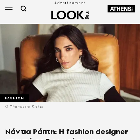
FASHION
© Thanassis Krikis
Νάντια Ράπτη: Η fashion designer