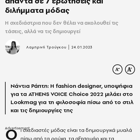
απαντά σε 7 ερωτήσεις και
διλήμματα μόδας
Η σχεδιάστρια που δεν θέλει να ακολουθεί τις
τάσεις, αλλά να τις δημιουργεί
|
Λαμπρινή Τρούγκου
24.01.2023
Νάντια Ράπτη: Η fashion designer, υποψήφια
για τα ATHENS VOICE Choice 2022 μιλάει στο
Lookmag για τη φιλοσοφία πίσω από το στιλ
και τις δημιουργίες της
Ο
ι σχεδιαστές μόδας είναι τα δημιουργικά μυαλά
πίσω από τα ρούχα,
τα
αξεσουάρ και
τα