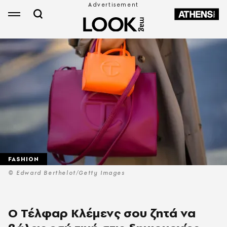
FASHION
© Edward Berthelot/Getty Images
Ο Τέλφαρ Κλέμενς σου ζητά να