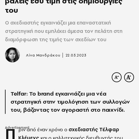
βάλεις εσύ τιμή στις δημιουργίες
του
Ο σχεδιαστής εγκαινιάζει μια επαναστατική
στρατηγική που εμπλέκει άμεσα τον πελάτη στη
διαμόρφωση της τιμής των σχεδίων του
|
Λίνα Μανδράκου
22.03.2023
Telfar: Το brand εγκαινιάζει μια νέα
στρατηγική στην τιμολόγηση των συλλογών
του, βάζοντας τον αγοραστή στο παιχνίδι.
Π
ριν από έναν χρόνο ο
σχεδιαστής Τέλφαρ
Κλέμενς
και ο καλλιτεχνικός διευθυντής του