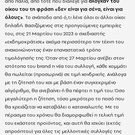
από παλιά, από τότε που διάλεγε για
σλόγκαν του
οίκου του τη φράση «δεν είναι για σένα, είναι για
όλους»
. Το ανάποδο από ό,τι λένε όλοι οι άλλοι οίκοι
δηλαδή. Βασιζόμενος στις προηγούμενες εμπειρίες
του, στις 21 Μαρτίου του 2023 ο σχεδιαστής
«εκδημοκράτισε» ακόμα περισσότερο την τέχνη του
ανακοινώνοντας έναν επαναστατικό τρόπο
τιμολόγησής της. Όταν στις 27 Μαρτίου ανέβει στον
ιστότοπο του brand η νέα του συλλογή, κάθε κομμάτι
θα πωλείται (προσωρινά) σε τιμή χονδρικής. Ανάλογα
με τη ζήτησή του και με βάση έναν συγκεκριμένο
αλγόριθμο, θα ανεβαίνει ή θα πέφτει η τιμή του. Όσο
μεγαλύτερη η ζήτηση, τόσο μικρότερο το ποσό που
θα χρειάζεται να καταβάλει ο καταναλωτής. Με το
πέρασμα του χρόνου θα διαμορφωθεί η τελική τιμή
του εκάστοτε προϊόντος, και αυτή θα ισχύει (εκτός
απροόπτου) για όλες τις μελλοντικές συλλογές της