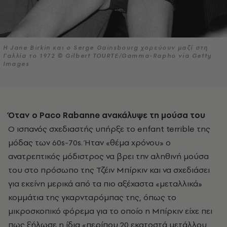
Η Jane Birkin και ο Serge Gainsbourg χορεύουν μαζί στη
Γαλλία το 1972 © Gilbert TOURTE/Gamma-Rapho via Getty
Images
Όταν ο Paco
Rabanne
ανακάλυψε τη μούσα του
Ο ισπανός σχεδιαστής υπήρξε το enfant terrible της
μόδας των 60s-70s. Ήταν «θέμα χρόνου» ο
ανατρεπτικός μόδιστρος να βρει την αληθινή μούσα
του στο πρόσωπο της Τζέιν Μπίρκιν και να σχεδιάσει
για εκείνη μερικά από τα πιο αξέχαστα «μεταλλικά»
κομμάτια της γκαρνταρόμπας της, όπως το
μικροσκοπικό φόρεμα για το οποίο η Μπίρκιν είχε πει
πως ξήλωσε η ίδια «περίπου 20 εκατοστά μετάλλου