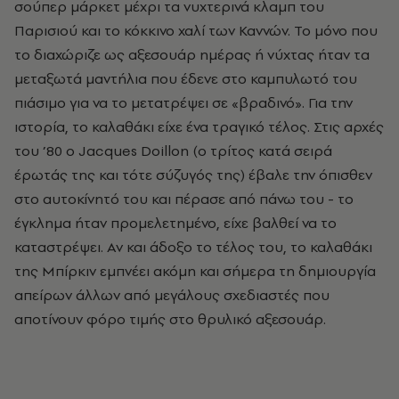
σούπερ μάρκετ μέχρι τα νυχτερινά κλαμπ του
Παρισιού και το κόκκινο χαλί των Καννών. Το μόνο που
το διαχώριζε ως αξεσουάρ ημέρας ή νύχτας ήταν τα
μεταξωτά μαντήλια που έδενε στο καμπυλωτό του
πιάσιμο για να το μετατρέψει σε «βραδινό». Για την
ιστορία, το καλαθάκι είχε ένα τραγικό τέλος. Στις αρχές
του ’80 ο Jacques Doillon (ο τρίτος κατά σειρά
έρωτάς της και τότε σύζυγός της) έβαλε την όπισθεν
στο αυτοκίνητό του και πέρασε από πάνω του - το
έγκλημα ήταν προμελετημένο, είχε βαλθεί να το
καταστρέψει. Αν και άδοξο το τέλος του, το καλαθάκι
της Μπίρκιν εμπνέει ακόμη και σήμερα τη δημιουργία
απείρων άλλων από μεγάλους σχεδιαστές που
αποτίνουν φόρο τιμής στο θρυλικό αξεσουάρ.