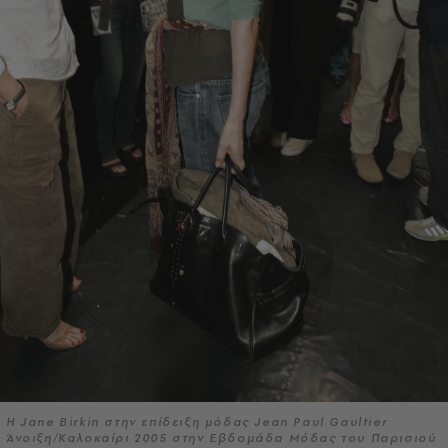
Η Jane Birkin στην επίδειξη μόδας Jean Paul Gaultier
Άνοιξη/Καλοκαίρι 2005 στην Εβδομάδα Μόδας του Παρισιού