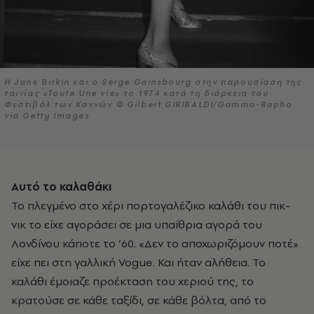
Η Jane Birkin και ο Serge Gainsbourg στην παρουσίαση της
ταινίας «Toute Une vie» το 1974 κατά τη διάρκεια του
Φεστιβάλ των Καννών © Gilbert GIRIBALDI/Gamma-Rapho
via Getty Images
Αυτό το καλαθάκι
Το πλεγμένο στο χέρι πορτογαλέζικο καλάθι του πικ-
νικ το είχε αγοράσει σε μια υπαίθρια αγορά του
Λονδίνου κάποτε το ’60. «Δεν το αποχωριζόμουν ποτέ»
είχε πει στη γαλλική Vogue. Και ήταν αλήθεια. Το
καλάθι έμοιαζε προέκταση του χεριού της, το
κρατούσε σε κάθε ταξίδι, σε κάθε βόλτα, από το