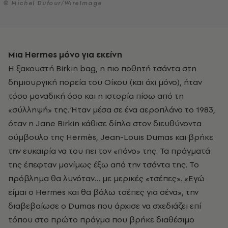
© Michel Dufour/WireImage
Μια Hermes
μόνο για εκείνη
Η ξακουστή Birkin bag, η πιο ποθητή τσάντα στη
δημιουργική πορεία του Οίκου (και όχι μόνο), ήταν
τόσο μοναδική όσο και η ιστορία πίσω από τη
«σύλληψή» της. Ήταν μέσα σε ένα αεροπλάνο το 1983,
όταν η Jane Birkin κάθισε δίπλα στον διευθύνοντα
σύμβουλο της Hermès, Jean-Louis Dumas και βρήκε
την ευκαιρία να του πει τον «πόνο» της. Τα πράγματά
της έπεφταν μονίμως έξω από την τσάντα της. Το
πρόβλημα θα λυνόταν… με μερικές «τσέπες». «Εγώ
είμαι ο Hermes και θα βάλω τσέπες για σένα», την
διαβεβαίωσε ο Dumas που άρχισε να σχεδιάζει επί
τόπου στο πρώτο πράγμα που βρήκε διαθέσιμο