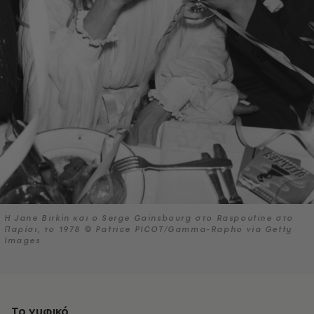
Η Jane Birkin και ο Serge Gainsbourg στο Raspoutine στο
Παρίσι, το 1978 © Patrice PICOT/Gamma-Rapho via Getty
Images
Το νυφικό