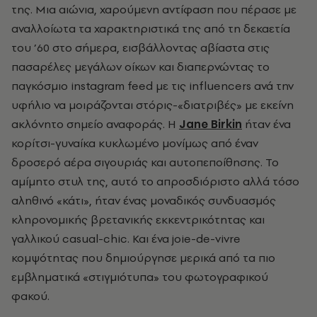
της. Μια αιώνια, χαρούμενη αντίφαση που πέρασε με
αναλλοίωτα τα χαρακτηριστικά της από τη δεκαετία
του ’60 στο σήμερα, εισβάλλοντας αβίαστα στις
πασαρέλες μεγάλων οίκων και διαπερνώντας το
παγκόσμιο instagram feed με τις influencers ανά την
υφήλιο να μοιράζονται στόρις-«διατριβές» με εκείνη
ακλόνητο σημείο αναφοράς. Η
Jane Birkin
ήταν ένα
κορίτσι-γυναίκα κυκλωμένο μονίμως από έναν
δροσερό αέρα σιγουριάς και αυτοπεποίθησης. Το
αμίμητο στυλ της, αυτό το απροσδιόριστο αλλά τόσο
αληθινό «κάτι», ήταν ένας μοναδικός συνδυασμός
κληρονομικής βρετανικής εκκεντρικότητας και
γαλλικού casual-chic. Και ένα joie-de-vivre
κομψότητας που δημιούργησε μερικά από τα πιο
εμβληματικά «στιγμιότυπα» του φωτογραφικού
φακού.