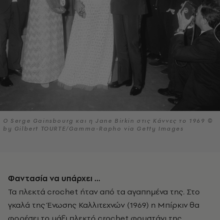
Ο Serge Gainsbourg και η Jane Birkin στις Κάννες το 1969 ©
by Gilbert TOURTE/Gamma-Rapho via Getty Images
Φαντασία να υπάρχει …
Τα πλεκτά crochet ήταν από τα αγαπημένα της. Στο
γκαλά της Ένωσης Καλλιτεχνών (1969) η Μπίρκιν θα
φορέσει το μάξι πλεκτό crochet φουστάνι της,