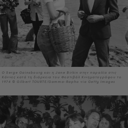
Ο Serge Gainsbourg και η Jane Birkin στην παραλία στις
Κάννες κατά τη διάρκεια του Φεστιβάλ Κινηματογράφου το
1974 © Gilbert TOURTE/Gamma-Rapho via Getty Images