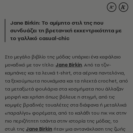
Jane Birkin:
Το αμίμητο στιλ της που
συνδυάζει τη βρετανική εκκεντρικότητα με
το γαλλικό casual-chic
Στo μεγάλο βιβλίο της μόδας υπάρχει ένα κεφάλαιο
μοναδικό με τον τίτλο:
Jane
Birkin
. Από τα τζιν-
καμπάνες και τα λευκά t-shirt, στα αέρινα παντελόνια,
τα ξεκούμπωτα πουκάμισα και τα πλεκτά crochet, από
τα μεταξωτά φουλάρια στα κοσμήματα που άλλαζαν
μορφή και χρήση όπως βόλευε η στιγμή, από τις
κομψές βραδινές τουαλέτες στα διάφανα ή μεταλλικά
«παραλίγο» φορέματα, από το καλάθι του πικ νικ στην
πιο περιζήτητη τσάντα στην ιστορία της μόδας, το
στυλ της
Jane Birkin
ήταν μια αντανάκλαση της ζωής