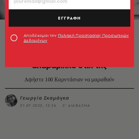
ΕΓΓΡΑΦΗ
© Mike McKeown/Daily Express/Getty Images
Αποδέχομαι την
Πολιτική Προστασίας Προσωπικών
Δεδομένων
FASHION
Jane Birkin: Αντιγράψτε το
απαράμιλλο στιλ της
Αφήστε 100 Καρντάσιαν να μαραθούν
Γεωργία Σκαμάγκα
31.07.2023, 12:26
3’ ΔΙΑΒΑΣΜΑ