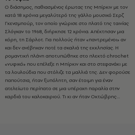
Ο διάσημος, παθιασμένος έρωτας της Μπίρκιν με τον
κατά 18 χρόνια μεγαλύτερό της γάλλο μουσικό Σερζ
Γκενσμπούρ, τον οποίο γνώρισε στο πλατό της ταινίας
Σλόγκαν το 1968, διήρκησε 12 χρόνια. Απέκτησαν μια
κόρη, τη Σάρλοτ. Για πολλούς ήταν «παντρεμένοι» αν
και δεν ανέβηκαν ποτέ τα σκαλιά της εκκλησίας. Η
ρομαντική πλάνη αποτυπώθηκε στο πλεκτό chrochet
«νυφικό» που επέλεξε η Μπίρκιν και στο στεφανάκι με
τα λουλούδια που στόλιζε τα μαλλιά της. Δεν φορούσε
παπούτσια, ήταν ξυπόλητη, σαν έτοιμη για έναν
ατελείωτο περίπατο σε μια υπέροχη παραλία στην
καρδιά του καλοκαιριού. Τι κι αν ήταν Οκτώβρης…