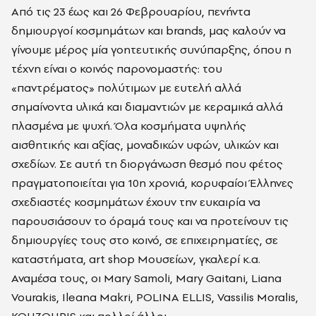
Από τις 23 έως και 26 Φεβρουαρίου, πενήντα
δημιουργοί κοσμημάτων και brands, μας καλούν να
γίνουμε μέρος μία γοητευτικής συνύπαρξης, όπου η
τέχνη είναι ο κοινός παρονομαστής: του
«παντρέματος» πολύτιμων με ευτελή αλλά
σημαίνοντα υλικά και διαμαντιών με κεραμικά αλλά
πλασμένα με ψυχή. Όλα κοσμήματα υψηλής
αισθητικής και αξίας, μοναδικών υφών, υλικών και
σχεδίων. Σε αυτή τη διοργάνωση θεσμό που φέτος
πραγματοποιείται για 10η χρονιά, κορυφαίοι Έλληνες
σχεδιαστές κοσμημάτων έχουν την ευκαιρία να
παρουσιάσουν το όραμά τους και να προτείνουν τις
δημιουργίες τους στο κοινό, σε επιχειρηματίες, σε
καταστήματα, art shop Μουσείων, γκαλερί κ.α.
Αναμέσα τους, οι Mary Samoli, Mary Gaitani, Liana
Vourakis, Ileana Makri, POLINA ELLIS, Vassilis Moralis,
KOUZOUPIS και πολλοί άλλοι.