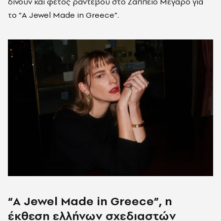
δίνουν και φέτος ραντεβού στο Ζάππειο Μέγαρο για
το “Α Jewel Made in Greece”.
“Α J
ewel
Made
in
Greece
”, η
έκθεση ελλήνων σχεδιαστών