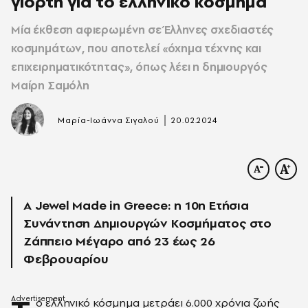
γιορτή για το ελληνικό κόσμημα
Μία έκθεση αφιερωμένη σε Έλληνες σχεδιαστές
κοσμημάτων, που αποτελεί «όχημα τέχνης και
επιχειρηματικότητας», όπως λέει η δημιουργός
Μαίρη Σαμόλη
|
Μαρία-Ιωάννα Σιγαλού
20.02.2024
Α Jewel Made in Greece: η 10η Ετήσια
Συνάντηση Δημιουργών Κοσμήματος στο
Ζάππειο Μέγαρο από 23 έως 26
Φεβρουαρίου
ο ελληνικό κόσμημα μετράει 6.000 χρόνια ζωής