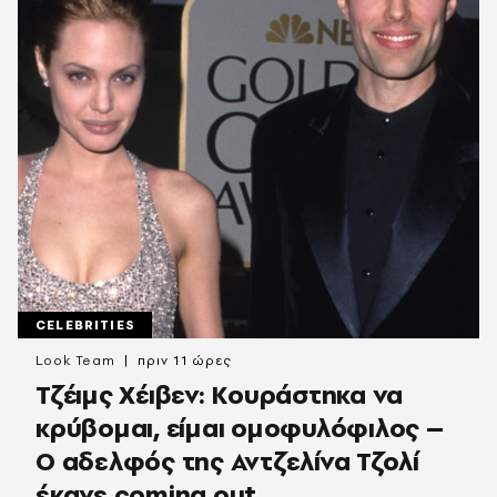
CELEBRITIES
Look Team
πριν 11 ώρες
Τζέιμς Χέιβεν: Κουράστηκα να
κρύβομαι, είμαι ομοφυλόφιλος –
Ο αδελφός της Αντζελίνα Τζολί
έκανε coming out