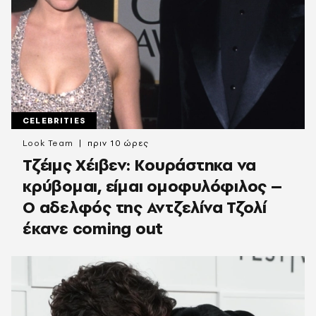
CELEBRITIES
Look Team
πριν 10 ώρες
Τζέιμς Χέιβεν: Κουράστηκα να
κρύβομαι, είμαι ομοφυλόφιλος –
Ο αδελφός της Αντζελίνα Τζολί
έκανε coming out