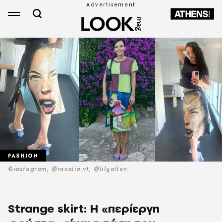
FASHION
©instagram, @rosalia.vt, @lilyallen
Strange skirt: Η «περίεργη