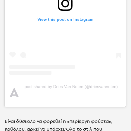
View this post on Instagram
A
post shared by Dries Van Noten (@driesvannoten)
Είναι δύσκολο να φορεθεί η «περίεργη φούστα»;
Καθόλου, αρκεί να υπάρχει. Όλο το στιλ που