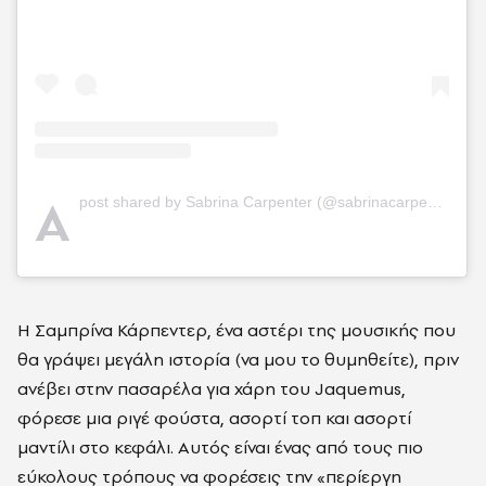
A
post shared by Sabrina Carpenter (@sabrinacarpenter)
Η Σαμπρίνα Κάρπεντερ, ένα αστέρι της μουσικής που
θα γράψει μεγάλη ιστορία (να μου το θυμηθείτε), πριν
ανέβει στην πασαρέλα για χάρη του Jaquemus,
φόρεσε μια ριγέ φούστα, ασορτί τοπ και ασορτί
μαντίλι στο κεφάλι. Αυτός είναι ένας από τους πιο
εύκολους τρόπους να φορέσεις την «περίεργη