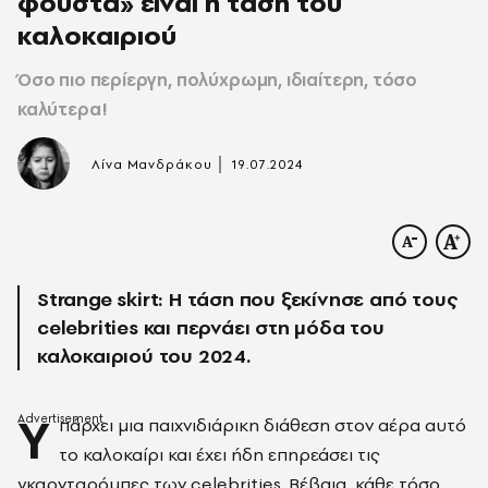
φούστα» είναι η τάση του
καλοκαιριού
Όσο πιο περίεργη, πολύχρωμη, ιδιαίτερη, τόσο
καλύτερα!
|
Λίνα Μανδράκου
19.07.2024
Strange skirt: Η τάση που ξεκίνησε από τους
celebrities και περνάει στη μόδα του
καλοκαιριού του 2024.
Υ
πάρχει μια παιχνιδιάρικη διάθεση στον αέρα αυτό
το καλοκαίρι και έχει ήδη επηρεάσει τις
γκαρνταρόμπες των celebrities. Βέβαια, κάθε τόσο