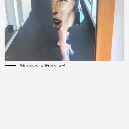
©instagram, @rosalia.vt