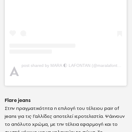
A
post shared by MARA 🌓 LAFONTAN (@maralafontan)
Flare jeans
Στην πραγματικότητα η επιλογή του τέλειου pair of
jeans για τις Γαλλίδες αποτελεί ιεροτελεστία. Ψάχνουν
το απόλυτο χρώμα, με την τέλεια εφαρμογή και το
σωστό κόψιμο για να κολακεύει το σώμα. Το