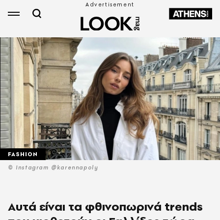
FASHION
© Instagram @karennapoly
Αυτά είναι τα φθινοπωρινά trends