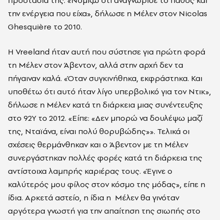
προστασία της. «Νομίζω ότι αναγνώρισε το πάθος και
την ενέργεια που είχα», δήλωσε η Μέλεν στον Nicolas
Ghesquière το 2010.
Η Vreeland ήταν αυτή που σύστησε για πρώτη φορά
τη Μέλεν στον Άβεντον, αλλά στην αρχή δεν τα
πήγαιναν καλά. «Όταν συγκινήθηκα, εκφράστηκα. Και
υποθέτω ότι αυτό ήταν λίγο υπερβολικό για τον Ντικ»,
δήλωσε η Μέλεν κατά τη διάρκεια μιας συνέντευξης
στο 92Y το 2012. «Είπε: «Δεν μπορώ να δουλέψω μαζί
της, Νταϊάνα, είναι πολύ θορυβώδης»». Τελικά οι
σχέσεις θερμάνθηκαν και ο Άβεντον με τη Μέλεν
συνεργάστηκαν πολλές φορές κατά τη διάρκεια της
αντίστοιχα λαμπρής καριέρας τους. «Έγινε ο
καλύτερός μου φίλος στον κόσμο της μόδας», είπε η
ίδια. Αρκετά αστείο, η ίδια η Μέλεν θα γινόταν
αργότερα γνωστή για την απαίτηση της σιωπής στο