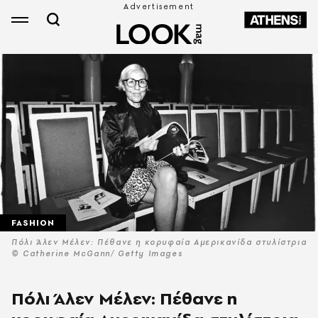
FASHION
Πόλι Άλεν Μέλεν: Πέθανε η κορυφαία Αμερικανίδα στυλίστρια
© Catherine McGann/ Getty Images
Πόλι Άλεν Μέλεν: Πέθανε η