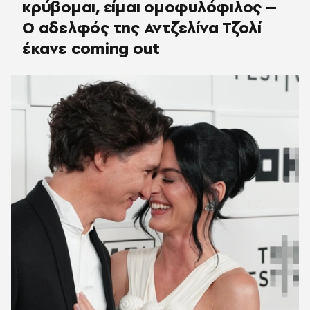
κρύβομαι, είμαι ομοφυλόφιλος –
Ο αδελφός της Αντζελίνα Τζολί
έκανε coming out