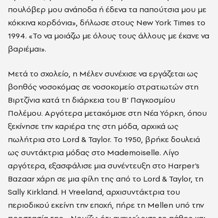
πουλόβερ μου ανάποδα ή έδενα τα παπούτσια μου με
κόκκινα κορδόνια», δήλωσε στους New York Times το
1994. «Το να μοιάζω με όλους τους άλλους με έκανε να
βαριέμαι».
Μετά το σχολείο, η Μέλεν συνέχισε να εργάζεται ως
βοηθός νοσοκόμας σε νοσοκομείο στρατιωτών στη
Βιρτζίνια κατά τη διάρκεια του Β' Παγκοσμίου
Πολέμου. Αργότερα μετακόμισε στη Νέα Υόρκη, όπου
ξεκίνησε την καριέρα της στη μόδα, αρχικά ως
πωλήτρια στο Lord & Taylor. Το 1950, βρήκε δουλειά
ως συντάκτρια μόδας στο Mademoiselle. Λίγο
αργότερα, εξασφάλισε μια συνέντευξη στο Harper's
Bazaar χάρη σε μια φίλη της από το Lord & Taylor, τη
Sally Kirkland. Η Vreeland, αρχισυντάκτρια του
περιοδικού εκείνη την εποχή, πήρε τη Mellen υπό την