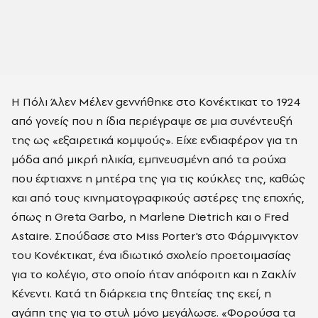
Η
Πόλι Άλεν Μέλεν g
εννήθηκε στο Κονέκτικατ το 1924
από γονείς που η ίδια περιέγραψε σε μια συνέντευξή
της ως «εξαιρετικά κομψούς». Είχε ενδιαφέρον για τη
μόδα από μικρή ηλικία, εμπνευσμένη από τα ρούχα
που έφτιαχνε η μητέρα της για τις κούκλες της, καθώς
και από τους κινηματογραφικούς αστέρες της εποχής,
όπως η Greta Garbo, η Marlene Dietrich και ο Fred
Astaire. Σπούδασε στο Miss Porter's στο Φάρμινγκτον
του Κονέκτικατ, ένα ιδιωτικό σχολείο προετοιμασίας
για το κολέγιο, στο οποίο ήταν απόφοιτη και η Ζακλίν
Κένεντι. Κατά τη διάρκεια της θητείας της εκεί, η
αγάπη της για το στυλ μόνο μεγάλωσε. «Φορούσα τα