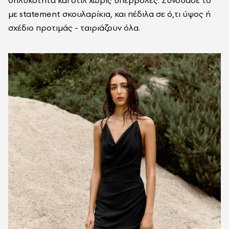
θηλυκότητα και στιλ χωρίς υπερβολές. Συνδύασέ το
με statement σκουλαρίκια, και πέδιλα σε ό,τι ύψος ή
σχέδιο προτιμάς - ταιριάζουν όλα.