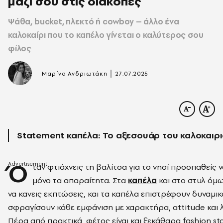
μαζί σου στις διακοπές
Ψάθα, bucket, πλεκτό ή cowboy – άλλο ένα
καλοκαίρι που το καπέλο γίνεται ο καλύτερος σου
φίλος
|
Μαρίνα Ανδριωτάκη
27.07.2025
Statement καπέλα: Το αξεσουάρ του καλοκαιρ
Ό
ταν φτιάχνεις τη βαλίτσα για το νησί προσπαθείς ν
μόνο τα απαραίτητα. Στα
καπέλα
και στο στυλ όμω
να κανεις εκπτώσεις, και τα καπέλα επιστρέφουν δυναμικά
σφραγίσουν κάθε εμφάνιση με χαρακτήρα, attitude και λίγ
Πέρα από πρακτικά, φέτος είναι και ξεκάθαρα fashion st