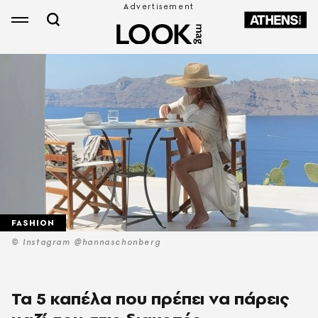
FASHION
© Instagram @hannaschonberg
Τα 5 καπέλα που πρέπει να πάρεις