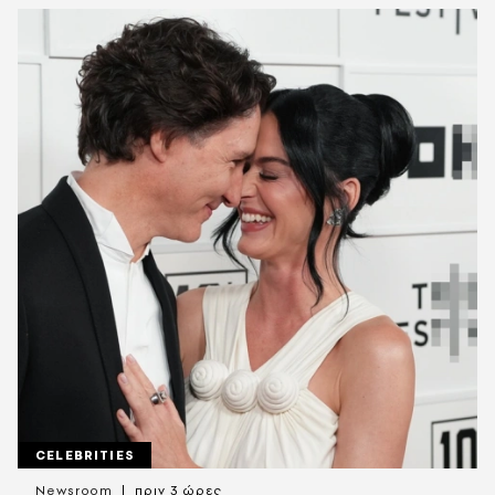
CELEBRITIES
Newsroom
πριν 3 ώρες