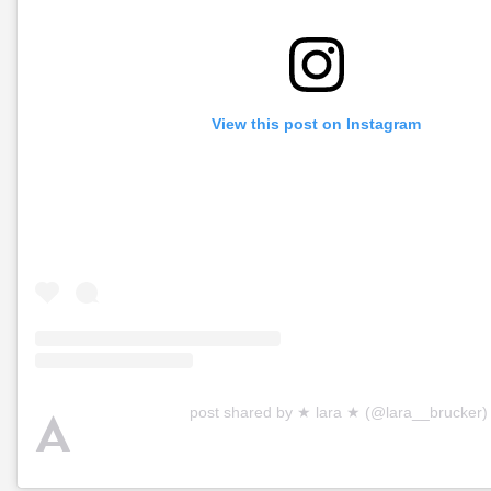
View this post on Instagram
A
post shared by ★ lara ★ (@lara__brucker)