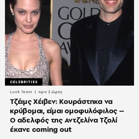
CELEBRITIES
Look Team
πριν 2 ώρες
Τζέιμς Χέιβεν: Κουράστηκα να
κρύβομαι, είμαι ομοφυλόφιλος –
Ο αδελφός της Αντζελίνα Τζολί
έκανε coming out