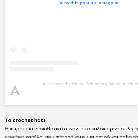
View this post on Instagram
A
post shared by Hanna Schönberg (@hannaschon
Τα crochet hats
Η χειροποίητη αισθητική συναντά το καλοκαιρινό στιλ μέ
crochet καπέλα, που φέτος
δίνουν μια ρετρό και boho ν