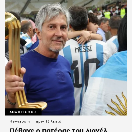
ΑΘΛΗΤΙΣΜΟΣ
Newsroom
πριν 18 λεπτά
Πέθανε ο πατέρας του Λιονέλ