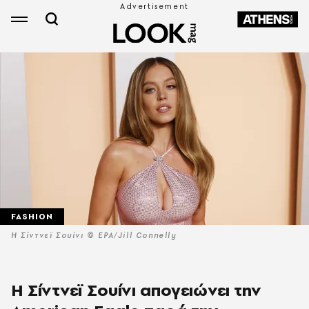
FASHION
Η Σίντνεϊ Σουίνι © EPA/Jill Connelly
Η Σίντνεϊ Σουίνι απογειώνει την