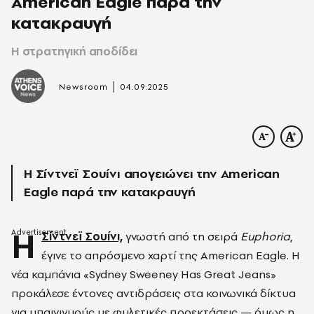
American Eagle παρά την
κατακραυγή
H στρατηγική αποδίδει
|
Newsroom
04.09.2025
Η Σίντνεϊ Σουίνι απογειώνει την American
Eagle παρά την κατακραυγή
Η
Σίντνεϊ Σουίνι,
γνωστή από τη σειρά
Euphoria
,
έγινε το απρόσμενο χαρτί της American Eagle. Η
νέα καμπάνια «Sydney Sweeney Has Great Jeans»
προκάλεσε έντονες αντιδράσεις στα κοινωνικά δίκτυα
για υπαινιγμούς με φυλετικές προεκτάσεις — όμως η