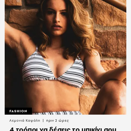
FASHION
Λεμονιά Καψάλη
πριν 2 ώρες
4 τρόποι να δέσεις το μπικίνι σου