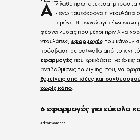
Α
ν κάθε πρωί στέκεσαι μπροστά 
- ενώ ταυτόχρονα η ντουλάπα σο
η μόνη. Η τεχνολογία έχει εισχω
φέρνει λύσεις που μέχρι πριν λίγα χρ
ντουλάπες,
εφαρμογές
που κάνουν σ
πρόσβαση σε catwalks από το κινητό
εφαρμογές
που χρειάζεται να έχεις α
αναβαθμίσεις το styling σου,
να οργα
ξεμείνεις από ιδέες και συνδυασμού
χωρίς κόπο
.
6 εφαρμογές για εύκολο κα