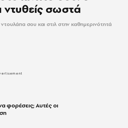
α ντυθείς σωστά
ντουλάπα σου και στιλ στην καθημερινότητά
ι να φορέσεις; Αυτές οι
ηση