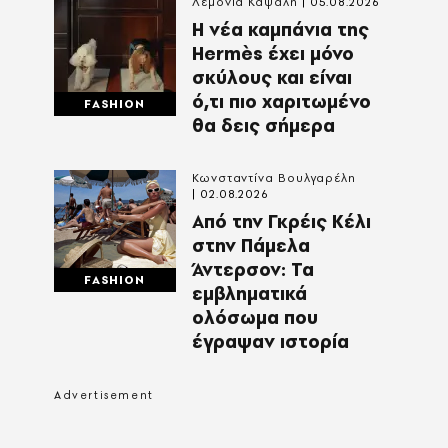
Λεμονιά Καψάλη
05.08.2026
Η νέα καμπάνια της
Hermès έχει μόνο
σκύλους και είναι
ό,τι πιο χαριτωμένο
FASHION
θα δεις σήμερα
Κωνσταντίνα Βουλγαρέλη
02.08.2026
Από την Γκρέις Κέλι
στην Πάμελα
Άντερσον: Τα
FASHION
εμβληματικά
ολόσωμα που
έγραψαν ιστορία