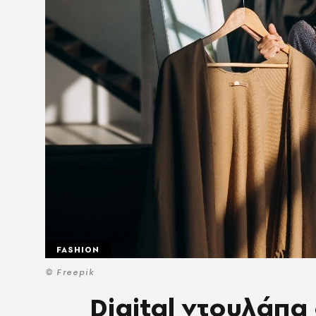
FASHION
© Freepik
Digital ντουλάπα 