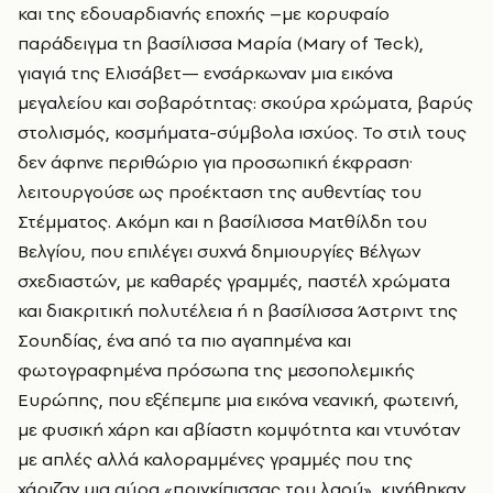
και της εδουαρδιανής εποχής –με κορυφαίο
παράδειγμα τη βασίλισσα Μαρία (
Mary
of
Teck
),
γιαγιά της Ελισάβετ— ενσάρκωναν μια εικόνα
μεγαλείου και σοβαρότητας: σκούρα χρώματα, βαρύς
στολισμός, κοσμήματα-σύμβολα ισχύος. Το στιλ τους
δεν άφηνε περιθώριο για προσωπική έκφραση·
λειτουργούσε ως προέκταση της αυθεντίας του
Στέμματος. Ακόμη και η βασίλισσα Ματθίλδη του
Βελγίου, που επιλέγει συχνά δημιουργίες Βέλγων
σχεδιαστών, με καθαρές γραμμές, παστέλ χρώματα
και διακριτική πολυτέλεια ή η βασίλισσα Άστριντ της
Σουηδίας, ένα από τα πιο αγαπημένα και
φωτογραφημένα πρόσωπα της μεσοπολεμικής
Ευρώπης, που εξέπεμπε μια εικόνα νεανική, φωτεινή,
με φυσική χάρη και αβίαστη κομψότητα και ντυνόταν
με απλές αλλά καλοραμμένες γραμμές που της
χάριζαν μια αύρα «πριγκίπισσας του λαού», κινήθηκαν