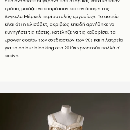
οποιονδήποτε σύγχρονο ποπ σταρ και, κατά κάποιον
τρόπο, μοιάζει να επηρέασαν και την άποψη της
Άνγκελα Μέρκελ περί «στολής εργασίας». Το αστείο
είναι ότι η Ελισάβετ, ακριβώς επειδή αρνήθηκε να
κυνηγήσει τις τάσεις, κατέληξε να τις καθορίσει: τα
«power coats» των σχεδιαστών των 90s και η λατρεία
για το colour blocking στα 2010s χρωστούν πολλά σ’
εκείνη.