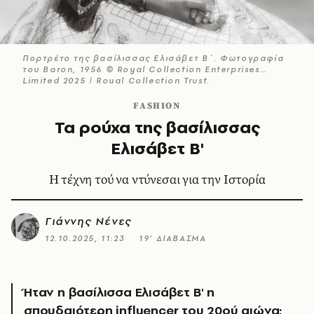
Πορτρέτο της βασίλισσας Ελισάβετ Β΄. Φωτογραφία
του Baron, 1956 © Royal Collection Enterprises
Limited 2025 | Royal Collection Trust.
FASHION
Τα ρούχα της βασίλισσας
Ελισάβετ Β'
Η τέχνη τού να ντύνεσαι για την Ιστορία
Γιάννης Νένες
12.10.2025, 11:23
19’ ΔΙΑΒΑΣΜΑ
Ήταν η βασίλισσα Ελισάβετ Β' η
σπουδαιότερη influencer του 20ού αιώνα;