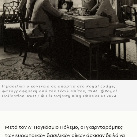
Η βασιλική οικογένεια σε απαρτία στο Royal Lodge,
φωτογραφημένη από τον Σέσιλ Μπίτον, 1943. @Royal
Collection Trust / © His Majesty King Charles III 2024
Μετά τον Α' Παγκόσμιο Πόλεμο, οι γκαρνταρόμπες
των ευρωπαϊκών βασιλικών οίκων άρχισαν δειλά να