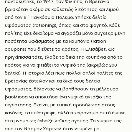
παντρεύτηκε, το 1947, τον Φίλιππο, η Βρετανία
βρισκόταν ακόμα σε καθεστώς λιτότητας και λιμού
από τον Β΄ Παγκόσμιο Πόλεμο. Υπήρχε δελτίο
υφάσματος (rationing), όπως και στο φαγητό. Κάθε
πολίτης είχε δικαίωμα να αγοράζει μόνο συγκεκριμένη
ποσότητα υφάσματος με τα κουπόνια (ration
coupons) που διέθετε το κράτος. Η Ελισάβετ, ως
πριγκίπισσα τότε, έλαβε τα δικά της κουπόνια από το
κράτος για να φτιάξει το νυφικό της (ακριβώς 200
δελτία). Η ιστορία λέει πως πολλοί απλοί πολίτες της
Βρετανίας έστειλαν και τα δικά τους δελτία
υφάσματος, θέλοντας να βοηθήσουν τη μέλλουσα
βασίλισσα να αποκτήσει ένα νυφικό αντάξιο της
περίστασης. Εκείνη, με τυπική προσήλωση στους
κανόνες, τα επέστρεψε, αλλά η χειρονομία αυτή έμεινε
στη μνήμη ως ένδειξη λαϊκής αγάπης. Το νυφικό της
από τον Νόρμαν Χάρτνελ ήταν ντυμένο με