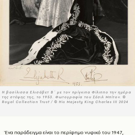
Η βασίλισσα Ελισάβετ Β΄ με τον πρίγκιπα Φίλιππο την ημέρα
της στέψης της, το 1953. Φωτογραφία του Σέσιλ Μπίτον. ©
Royal Collection Trust / © His Majesty King Charles III 2024
Ένα παράδειγμα είναι το περίφημο νυφικό του 1947,