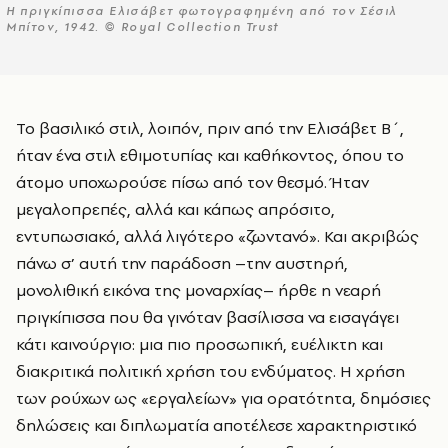
Η πριγκίπισσα Ελισάβετ φωτογραφημένη από τον Σέσιλ
Μπίτον, 1942. © Royal Collection Trust
Το βασιλικό στιλ, λοιπόν, πριν από την Ελισάβετ Β΄,
ήταν ένα στιλ εθιμοτυπίας και καθήκοντος, όπου το
άτομο υποχωρούσε πίσω από τον θεσμό. Ήταν
μεγαλοπρεπές, αλλά και κάπως απρόσιτο,
εντυπωσιακό, αλλά λιγότερο «ζωντανό». Και ακριβώς
πάνω σ’ αυτή την παράδοση –την αυστηρή,
μονολιθική εικόνα της μοναρχίας– ήρθε η νεαρή
πριγκίπισσα που θα γινόταν βασίλισσα να εισαγάγει
κάτι καινούργιο: μια πιο προσωπική, ευέλικτη και
διακριτικά πολιτική χρήση του ενδύματος. Η χρήση
των ρούχων ως «εργαλείων» για ορατότητα, δημόσιες
δηλώσεις και διπλωματία αποτέλεσε χαρακτηριστικό