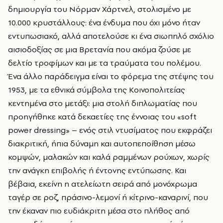
δημιουργία του Νόρμαν Χάρτνελ, στολισμένο με
10.000 κρυστάλλους: ένα ένδυμα που όχι μόνο ήταν
εντυπωσιακό, αλλά αποτελούσε κι ένα σιωπηλό σχόλιο
αισιοδοξίας σε μια Βρετανία που ακόμα ζούσε με
δελτίο τροφίμων και με τα τραύματα του πολέμου.
Ένα άλλο παράδειγμα είναι το φόρεμα της στέψης του
1953, με τα εθνικά σύμβολα της Κοινοπολιτείας
κεντημένα στο μετάξι: μια στολή διπλωματίας που
προηγήθηκε κατά δεκαετίες της έννοιας του «soft
power dressing» – ενός στιλ ντυσίματος που εκφράζει
διακριτική, ήπια δύναμη και αυτοπεποίθηση μέσω
κομψών, μαλακών και καλά ραμμένων ρούχων, χωρίς
την ανάγκη επιβολής ή έντονης εντύπωσης. Και
βέβαια, εκείνη η ατελείωτη σειρά από μονόχρωμα
ταγέρ σε ροζ, πράσινο-λεμονί ή κίτρινο-καναρινί, που
την έκαναν πιο ευδιάκριτη μέσα στο πλήθος από