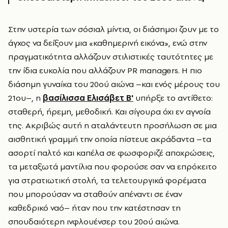
Στην υστερία των σόσιαλ μίντια, οι διάσημοι ζουν με το
άγχος να δείξουν μια «καθημερινή εικόνα», ενώ στην
πραγματικότητα αλλάζουν στιλιστικές ταυτότητες με
την ίδια ευκολία που αλλάζουν
PR
managers
. Η πιο
διάσημη γυναίκα του 20ού αιώνα –και ενός μέρους του
21ου–, η
βασίλισσα Ελισάβετ Β'
υπήρξε το αντίθετο:
σταθερή, ήρεμη, μεθοδική. Και σίγουρα όχι εν αγνοία
της. Ακριβώς αυτή η αταλάντευτη προσήλωση σε μια
αισθητική γραμμή την οποία πίστευε ακράδαντα –τα
ασορτί παλτό και καπέλα σε φωσφοριζέ αποχρώσεις,
τα μεταξωτά μαντίλια που φορούσε σαν να επρόκειτο
για στρατιωτική στολή, τα τελετουργικά φορέματα
που μπορούσαν να σταθούν απέναντι σε έναν
καθεδρικό ναό– ήταν που την κατέστησαν τη
σπουδαιότερη ινφλουένσερ του 20ού αιώνα.