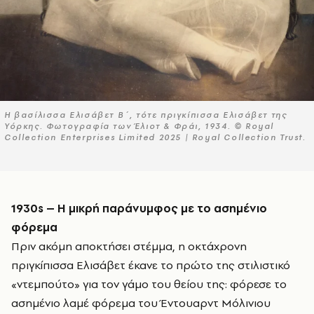
Η βασίλισσα Ελισάβετ Β΄, τότε πριγκίπισσα Ελισάβετ της
Υόρκης. Φωτογραφία των Έλιοτ & Φράι, 1934. © Royal
Collection Enterprises Limited 2025 | Royal Collection Trust.
1930s – Η μικρή παράνυμφος με το ασημένιο
φόρεμα
Πριν ακόμη αποκτήσει στέμμα, η οκτάχρονη
πριγκίπισσα Ελισάβετ έκανε το πρώτο της στιλιστικό
«ντεμπούτο» για τον γάμο του θείου της: φόρεσε το
ασημένιο λαμέ φόρεμα του Έντουαρντ Μόλινιου