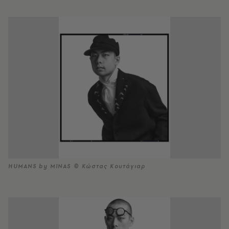
HUMANS by MINAS © Κώστας Κουτάγιαρ