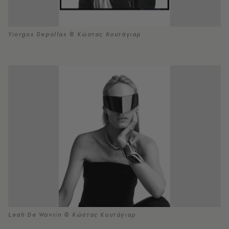
Yiorgos Depollas © Κώστας Κουτάγιαρ
Leah De Wavrin © Κώστας Κουτάγιαρ