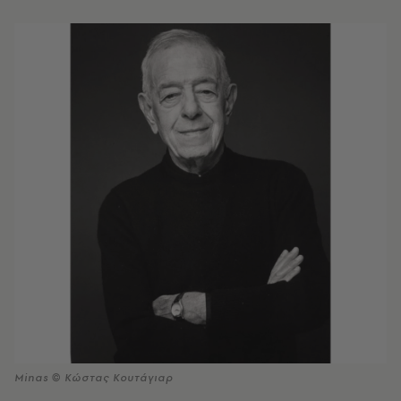
Minas © Κώστας Κουτάγιαρ