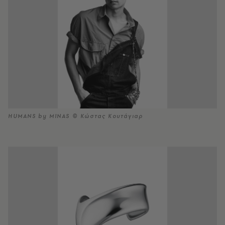
HUMANS by MINAS © Κώστας Κουτάγιαρ