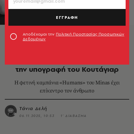
ΕΓΓΡΑΦΗ
HUMANS, MINAS © Costas Coutayar
Αποδέχομαι την
Πολιτική Προστασίας Προσωπικών
Δεδομένων
FASHION
Humans: Νέα καµπάνια Minas µε
την υπογραφή του Κουτάγιαρ
H φετινή καμπάνια «Humans» του Minas έχει
επίκεντρο τον άνθρωπο
Τάνια Δελή
06.11.2025, 10:53
1’ ΔΙΑΒΑΣΜΑ