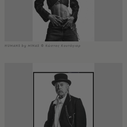
HUMANS by MINAS © Κώστας Κουτάγιαρ