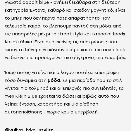
γνωστό cobalt blue - ανήκει ξεκάθαρα στη δεύτερη
κατηγορία. Έντονο, καθαρό και σχεδόν μαγνητικό, είναι
το μπλε που δεν περνά ποτέ απαρατήρητο. Τον
τελευταίο καιρό, το βλέπουμε παντού στη μόδα: από
τις πασαρέλες μέχρι το street style και τα social feeds.
Και όχι άδικα. Είναι από εκείνες τις αποχρώσεις που
έχουν τη δύναμη να κάνουν ακόμα και το πιο απλό look
να δείχνει πιο προσεγμένο, πιο σύγχρονο, πιο «ακριβό».
Ίσως αυτός να είναι και ο λόγος που έχει επιστρέψει
τόσο δυναμικά στη
μόδα
. Σε μια περίοδο που το στιλ
γίνεται πιο τολμηρό και οι επιλογές πιο συνειδητές, το
Yves Klein Blue έρχεται να δώσει ακριβώς αυτό που
λείπει: ένταση, χαρακτήρα και μια αίσθηση
αυτοπεποίθησης - χωρίς καμία υπερβολή.
@yuliya_ivko_stylist