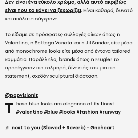
Δεν είναι ένα εύκολο χρώμα, αλλά αυτό ακριβώς
είναι που το κάνει να ξεχωρίζει
. Είναι καθαρό, δυνατό
και απόλυτα σύγχρονο.
Το είδαμε σε πρόσφατες συλλογές οίκων όπως η
Valentino, η Bottega Veneta και η Jil Sander, είτε μέσα
από monochrome looks είτε μέσα από έντονα tailored
κομμάτια. Παράλληλα, brands όπως η Mugler το
προσέγγισαν πιο τολμηρά, δίνοντάς του μια πιο
statement, σχεδόν sculptural διάσταση.
@popvisionit
T
hese blue looks are elegance at its finest
#valentino
#blue
#looks
#fashion
#runway
♬ next to you (Slowed + Reverb) - Øneheart