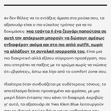
Αν δεν θέλεις να το εντάξεις άμεσα στα ρούχα σου, τα
αξεσουάρ είναι ο πιο εύκολος τρόπος για να το
δοκιμάσεις.
Μια τσάντα ή ένα ζευγάρι παπούτσια σε
αυτή την απόχρωση μπορούν να δώσουν αμέσως
ενδιαφέρον ακόμα και στο πιο απλό outfit, χωρίς
να αλλάξουν τη συνολική ισορροπία του.
Είναι μια
πιο διακριτική αλλά εξίσου σύγχρονη προσέγγιση, που
σου επιτρέπει να παίξεις με το χρώμα χωρίς να νιώσεις
ότι «βγαίνεις», έστω και λίγο από το comfort zone σου.
Ιδιαίτερα όταν συνδυάζεται με ουδέτερους τόνους, το
αποτέλεσμα δείχνει προσεγμένο και φρέσκο, με μια
μικρή δόση έντασης που κάνει τη διαφορά. Ακριβώς
γι’ αυτό, τα αξεσουάρ σε Yves Klein Blue λειτουργούν
σαν το ιδανικό πρώτο βήμα για να υιοθετήσεις την