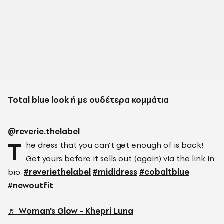
Total blue look ή με ουδέτερα κομμάτια
@reverie.thelabel
T
he dress that you can’t get enough of is back!
Get yours before it sells out (again) via the link in
bio.
#reveriethelabel
#mididress
#cobaltblue
#newoutfit
♬ Woman's Glow - Khepri Luna