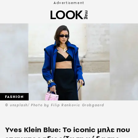
FASHION
© unsplash/ Photo by Filip Rankovic Grobgaard
Yves Klein Blue: Το iconic μπλε που