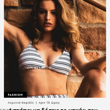
FASHION
Λεμονιά Καψάλη
πριν 15 ώρες