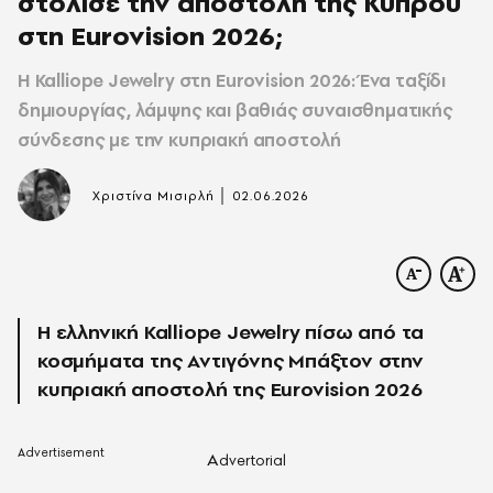
στόλισε την αποστολή της Κύπρου
στη Eurovision 2026;
Η Kalliope Jewelry στη Eurovision 2026: Ένα ταξίδι
δημιουργίας, λάμψης και βαθιάς συναισθηματικής
σύνδεσης με την κυπριακή αποστολή
|
Χριστίνα Μισιρλή
02.06.2026
Η ελληνική Kalliope Jewelry πίσω από τα
κοσμήματα της Αντιγόνης Μπάξτον στην
κυπριακή αποστολή της Eurovision 2026
A
dvertorial